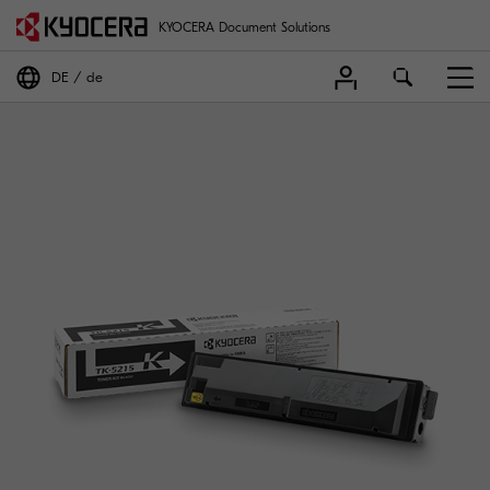
KYOCERA Document Solutions
DE
de