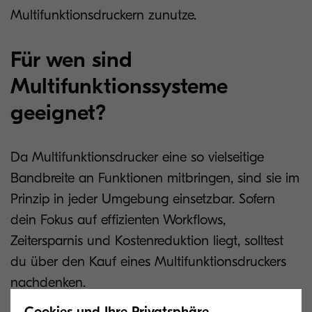
Multifunktionsdruckern zunutze.
Für wen sind
Multifunktionssysteme
geeignet?
Da Multifunktionsdrucker eine so vielseitige
Bandbreite an Funktionen mitbringen, sind sie im
Prinzip in jeder Umgebung einsetzbar. Sofern
dein Fokus auf effizienten Workflows,
Zeitersparnis und Kostenreduktion liegt, solltest
du über den Kauf eines Multifunktionsdruckers
nachdenken.
Cookies und Ihre Privatsphäre