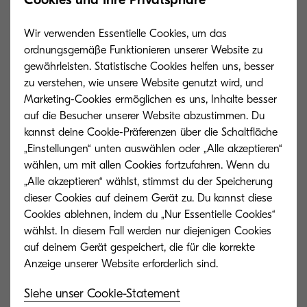
Einsatzbereich
Wir verwenden Essentielle Cookies, um das
ordnungsgemäße Funktionieren unserer Website zu
Kleine bis mittelgroße Büros
gewährleisten. Statistische Cookies helfen uns, besser
zu verstehen, wie unsere Website genutzt wird, und
Großunternehmen
Marketing-Cookies ermöglichen es uns, Inhalte besser
auf die Besucher unserer Website abzustimmen. Du
Home-Office
kannst deine Cookie-Präferenzen über die Schaltfläche
Bildungseinrichtungen
„Einstellungen“ unten auswählen oder „Alle akzeptieren“
wählen, um mit allen Cookies fortzufahren. Wenn du
Kreative Berufe
„Alle akzeptieren“ wählst, stimmst du der Speicherung
dieser Cookies auf deinem Gerät zu. Du kannst diese
Kleinunternehmer und Startups
Cookies ablehnen, indem du „Nur Essentielle Cookies“
wählst. In diesem Fall werden nur diejenigen Cookies
Gesundheitswesen
auf deinem Gerät gespeichert, die für die korrekte
Siehe unser Cookie-Statement
Vorteile und Anwendung