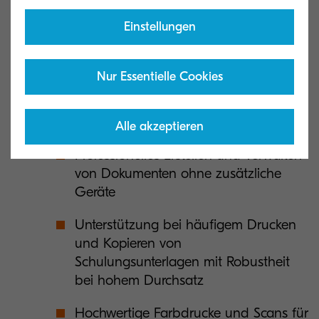
Einstellungen
Platzsparende und kostenattraktive
Lösung
Nur Essentielle Cookies
Ideal für hohe Druck- und
Scanvolumen und optimierte
Arbeitsabläufe
Alle akzeptieren
Professionelles Erstellen und Verwalten
von Dokumenten ohne zusätzliche
Geräte
Unterstützung bei häufigem Drucken
und Kopieren von
Schulungsunterlagen mit Robustheit
bei hohem Durchsatz
Hochwertige Farbdrucke und Scans für