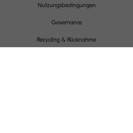
Nutzungsbedingungen
Governance
Recycling & Rücknahme
Impressum
Cookie-Verwaltung
Presse
Länderverzeichnis
Informationen zum EU Data Act