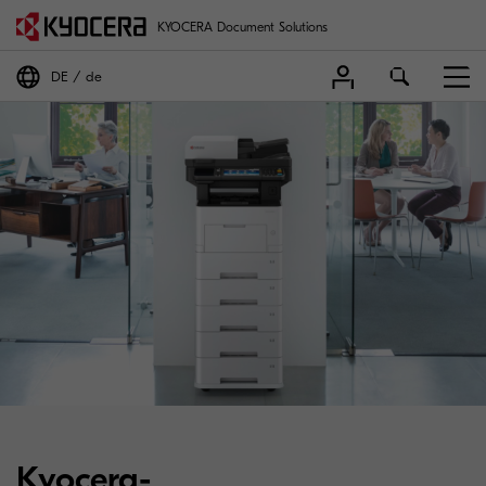
KYOCERA Document Solutions
DE
de
Kyocera-