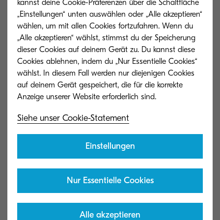
kannst deine Cookie-Präferenzen über die Schaltfläche
„Einstellungen“ unten auswählen oder „Alle akzeptieren“
wählen, um mit allen Cookies fortzufahren. Wenn du
„Alle akzeptieren“ wählst, stimmst du der Speicherung
dieser Cookies auf deinem Gerät zu. Du kannst diese
Cookies ablehnen, indem du „Nur Essentielle Cookies“
wählst. In diesem Fall werden nur diejenigen Cookies
Lieferantenmanagement und
auf deinem Gerät gespeichert, die für die korrekte
Zusammenarbeit mit unseren
Partnern
Siehe unser Cookie-Statement
Einstellungen
Verantwortungsvolles wirtschaftliches Handeln
kann nur funktionieren, wenn wir innerhalb
Nur Essentielle Cookies
unserer Lieferkette mit Partnern
zusammenarbeiten, die unsere Vision und Werte
Alle akzeptieren