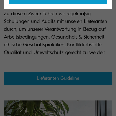
teilen.
Zu diesem Zweck führen wir regelmäßig
Schulungen und Audits mit unseren Lieferanten
durch, um unserer Verantwortung in Bezug auf
Arbeitsbedingungen, Gesundheit & Sicherheit,
ethische Geschäftspraktiken, Konfliktrohstoffe,
Qualität und Umweltschutz gerecht zu werden.
Lieferanten Guideline