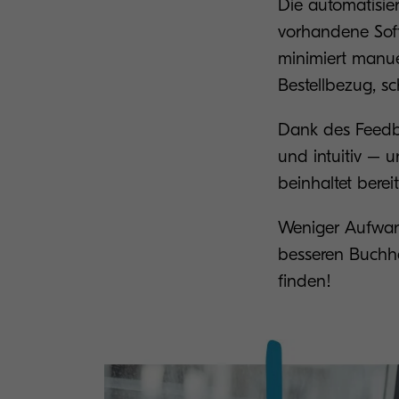
Die automatisie
vorhandene Soft
minimiert manue
Bestellbezug, sc
Dank des Feedb
und intuitiv – 
beinhaltet berei
Weniger Aufwand
besseren Buchha
finden!