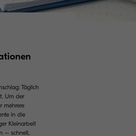
ationen
nschlag: Täglich
t. Um der
er mehrere
nte in die
ger Kleinarbeit
n – schnell,