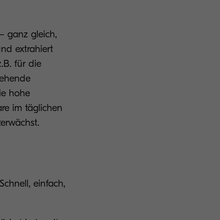
– ganz gleich,
nd extrahiert
.B. für die
stehende
ie hohe
are im täglichen
terwächst.
Schnell, einfach,