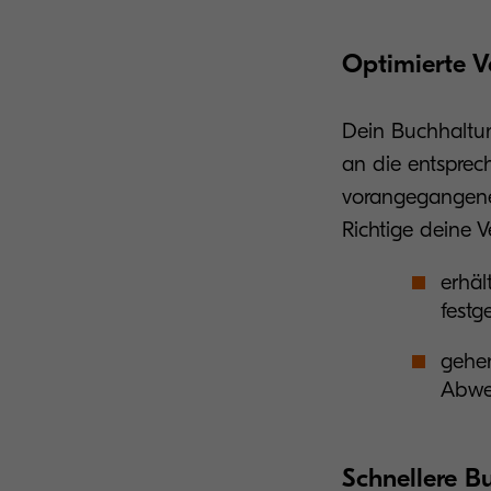
Optimierte V
Dein Buchhaltung
an die entsprec
vorangegangenen
Richtige deine V
erhäl
festg
gehe
Abwe
Schnellere 