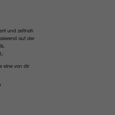
gent und zeitnah
asierend auf der
ik.
B.:
e eine von dir
n