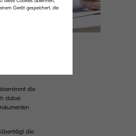
st diese Cookies ablehnen,
einem Gerät gespeichert, die
 übernimmt die
ch dabei
 Dokumenten
 überträgt die