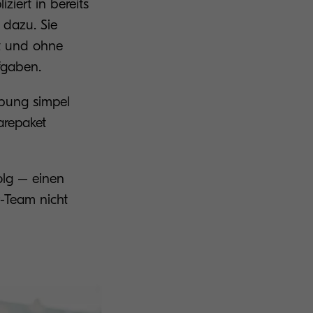
iert in bereits
 dazu. Sie
it und ohne
ufgaben.
bung simpel
arepaket
olg – einen
-Team nicht