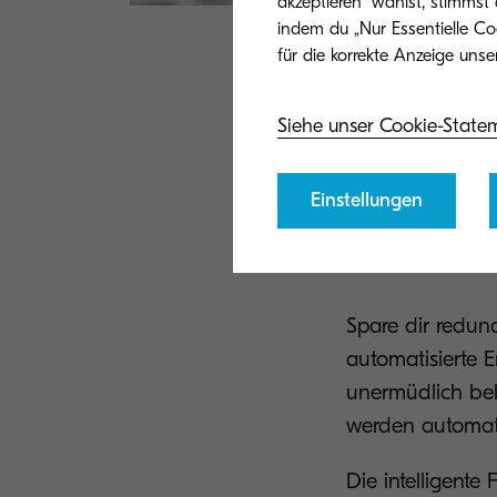
akzeptieren“ wählst, stimmst
indem du „Nur Essentielle Co
Siehe unser Cookie-State
Vorteile 
Einstellungen
Weniger Han
Spare dir redun
automatisierte E
unermüdlich bel
werden automati
Die intelligente