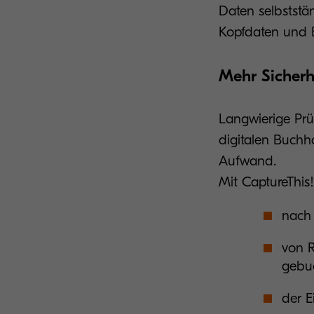
Daten selbststän
Kopfdaten und E
Mehr Sicherh
Langwierige Prü
digitalen Buchh
Aufwand.
Mit CaptureThis!
nach 
von R
gebu
der 