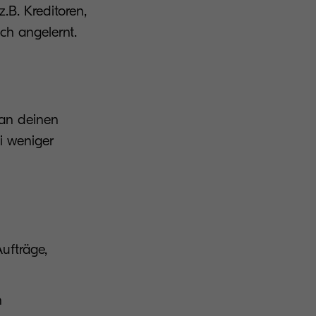
.B. Kreditoren,
ach angelernt.
 an deinen
i weniger
ufträge,
n