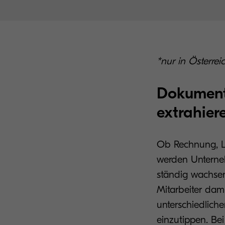
*nur in Österrei
Dokumente
extrahier
Ob Rechnung, Lie
werden Unterne
ständig wachsen
Mitarbeiter dami
unterschiedliche
einzutippen. Bei