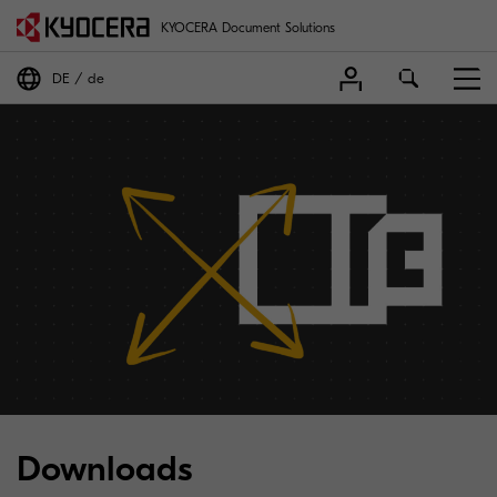
KYOCERA Document Solutions
DE
de
Downloads