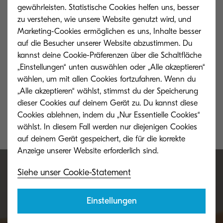
gewährleisten. Statistische Cookies helfen uns, besser
zu verstehen, wie unsere Website genutzt wird, und
Marketing-Cookies ermöglichen es uns, Inhalte besser
auf die Besucher unserer Website abzustimmen. Du
Global Download Center
Tonerrückgab
kannst deine Cookie-Präferenzen über die Schaltfläche
Hier findest du alle Tools, Treiber und
Hilf der Natur, 
„Einstellungen“ unten auswählen oder „Alle akzeptieren“
Handbücher zu Produkten, die nicht mit
Toner recyceln.
wählen, um mit allen Cookies fortzufahren. Wenn du
einer Erstinstallations-DVD ausgeliefert
„Alle akzeptieren“ wählst, stimmst du der Speicherung
werden.
dieser Cookies auf deinem Gerät zu. Du kannst diese
Cookies ablehnen, indem du „Nur Essentielle Cookies“
wählst. In diesem Fall werden nur diejenigen Cookies
auf deinem Gerät gespeichert, die für die korrekte
Siehe unser Cookie-Statement
Benötigst du weitere
Einstellungen
Unterstützung für dein