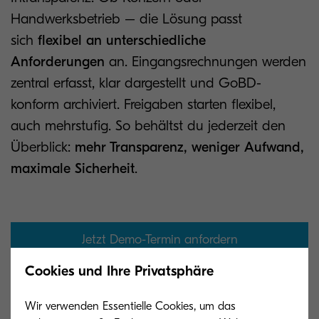
Handwerksbetrieb – die Lösung passt
sich
flexibel an unterschiedliche
Anforderungen
an. Eingangsrechnungen werden
zentral erfasst, klar dargestellt und GoBD-
konform archiviert. Freigaben starten flexibel,
auch mehrstufig. So behältst du jederzeit den
Überblick:
mehr Transparenz, weniger Aufwand,
maximale Sicherheit
.
Jetzt Demo-Termin anfordern
Cookies und Ihre Privatsphäre
Mehr als nur ein Speicherort
Wir verwenden Essentielle Cookies, um das