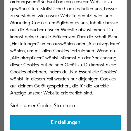
ordnungsgemäße Funktionieren unserer Website zu
gewährleisten. Statistische Cookies helfen uns, besser
Standortunabhängiger Zugriff
01
zu verstehen, wie unsere Website genutzt wird, und
Jederzeit und von überall im Browser auf
Marketing-Cookies ermöglichen es uns, Inhalte besser
Dokumente zugreifen.
auf die Besucher unserer Website abzustimmen. Du
kannst deine Cookie-Präferenzen über die Schaltfläche
„Einstellungen“ unten auswählen oder „Alle akzeptieren“
wählen, um mit allen Cookies fortzufahren. Wenn du
Mandantenfähigkeit
02
„Alle akzeptieren“ wählst, stimmst du der Speicherung
Clients für verschiedene Abteilungen, Standorte
dieser Cookies auf deinem Gerät zu. Du kannst diese
oder Kunden einfach erstellen und verwalten.
Cookies ablehnen, indem du „Nur Essentielle Cookies“
wählst. In diesem Fall werden nur diejenigen Cookies
auf deinem Gerät gespeichert, die für die korrekte
DSGVO- & revisionssicher
03
Rechtskonforme Archivierung mit maximaler
Siehe unser Cookie-Statement
Datensicherheit und vollständiger
Nachvollziehbarkeit.
Einstellungen