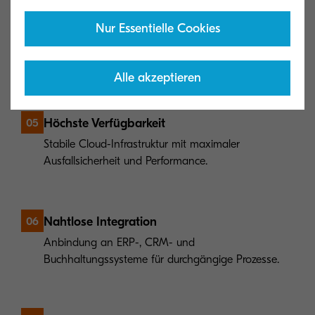
Effiziente Dokumentensuche
04
Nur Essentielle Cookies
Inhalte in Sekunden finden dank KI-gestützter
Metadatenvergabe und Volltextsuche.
Alle akzeptieren
Höchste Verfügbarkeit
05
Stabile Cloud-Infrastruktur mit maximaler
Ausfallsicherheit und Performance.
Nahtlose Integration
06
Anbindung an ERP-, CRM- und
Buchhaltungssysteme für durchgängige Prozesse.