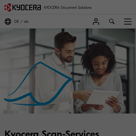
KYOCERA Document Solutions
DE
de
Kyocera Scan-Services