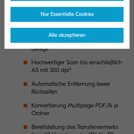
Genaue Gegenprüfung der
angelieferten Dokumente
Nur Essentielle Cookies
Fachgerechte Scanner-Konfiguration
Alle akzeptieren
Scangerechte Aufbereitung der
Belege
Hochwertiger Scan bis einschließlich
A3 mit 300 dpi*
Automatische Entfernung leerer
Rückseiten
Konvertierung Multipage-PDF/A je
Ordner
Bereitstellung des Transfervermerks