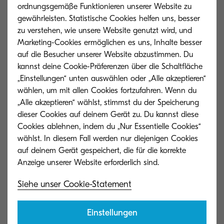
Services für Kunden umsetzt.
ordnungsgemäße Funktionieren unserer Website zu
gewährleisten. Statistische Cookies helfen uns, besser
Durch die Synergien in unserer
zu verstehen, wie unsere Website genutzt wird, und
Unternehmensgruppe kannst du deine
Marketing-Cookies ermöglichen es uns, Inhalte besser
Geschäftsprozesse effizienter gestalten und
auf die Besucher unserer Website abzustimmen. Du
kannst deine Cookie-Präferenzen über die Schaltfläche
bei Kyocera ein wachsendes Portfolio
„Einstellungen“ unten auswählen oder „Alle akzeptieren“
an Produkten und Services aus einer
wählen, um mit allen Cookies fortzufahren. Wenn du
Hand erhalten.
„Alle akzeptieren“ wählst, stimmst du der Speicherung
dieser Cookies auf deinem Gerät zu. Du kannst diese
Cookies ablehnen, indem du „Nur Essentielle Cookies“
wählst. In diesem Fall werden nur diejenigen Cookies
Kyocera Scan-Services im
auf deinem Gerät gespeichert, die für die korrekte
Überblick
Siehe unser Cookie-Statement
Sorgfältige Eingangskontrolle der zu
verarbeitenden Belege
Einstellungen