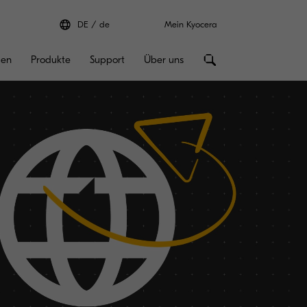
DE
de
Mein Kyocera
gen
Produkte
Support
Über uns