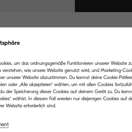
gerne über unsere Hotline oder per E-Mail an uns we
atsphäre
lächen, um eine Übersicht unserer Distributoren ange
ookies, um das ordnungsgemäße Funktionieren unserer Website zu 
0/177 877 (kostenlos)
u verstehen, wie unsere Website genutzt wird, und Marketing-Cook
her unserer Website abzustimmen. Du kannst deine Cookie-Präfere
@dde.kyocera.com
len oder „Alle akzeptieren“ wählen, um mit allen Cookies fortzufa
 du der Speicherung dieser Cookies auf deinem Gerät zu. Du kann
okies“ wählst. In diesem Fall werden nur diejenigen Cookies auf d
ionspartner (Deutschland)
Liste der Distributions
ment