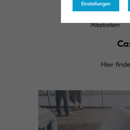
Einstellungen
die Ablage von 
sondern führt a
Mitarbeitern.
Cas
Hier find