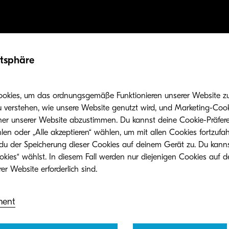
atsphäre
ookies, um das ordnungsgemäße Funktionieren unserer Website zu 
u verstehen, wie unsere Website genutzt wird, und Marketing-Cook
her unserer Website abzustimmen. Du kannst deine Cookie-Präfere
len oder „Alle akzeptieren“ wählen, um mit allen Cookies fortzufa
 du der Speicherung dieser Cookies auf deinem Gerät zu. Du kann
okies“ wählst. In diesem Fall werden nur diejenigen Cookies auf d
 Kosten des öffentlichen Dienstes ist der Faktor Arbeit
der Bedeutung, sicherzustellen, dass du dein Personal
ment
e Dokumentenlösungen helfen dir dabei. Zeitaufwendi
gaben wie die Eingabe von Daten, die Suche nach 