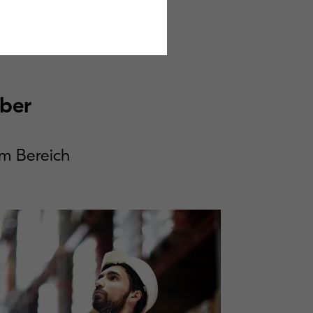
 nur die Kosten,
neren
eber
em Bereich