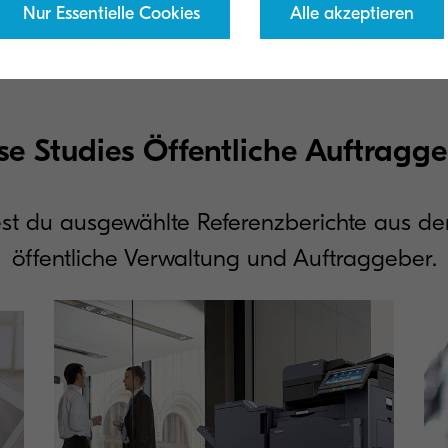
Nur Essentielle Cookies
Alle akzeptieren
Ordnern werden somit automatisiert. Dies senkt nicht
uch zu einem breiteren Service-Angebot und zufriede
e Studies Öffentliche Auftragg
est du ausgewählte Referenzberichte aus d
öffentliche Verwaltung und Auftraggeber.