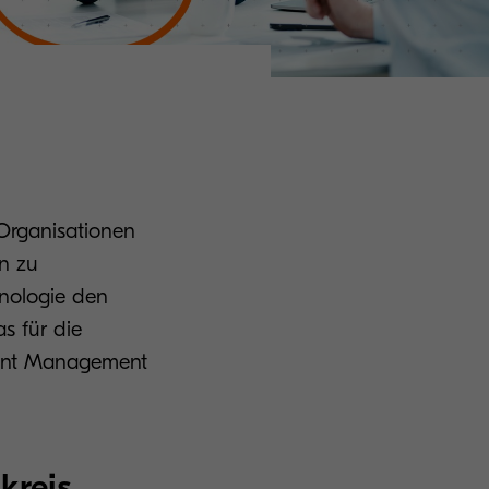
 Organisationen
en zu
hnologie den
s für die
ntent Management
kreis