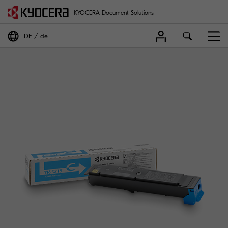
KYOCERA Document Solutions
DE
de