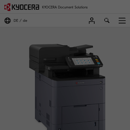
KYOCERA Document Solutions
DE
de