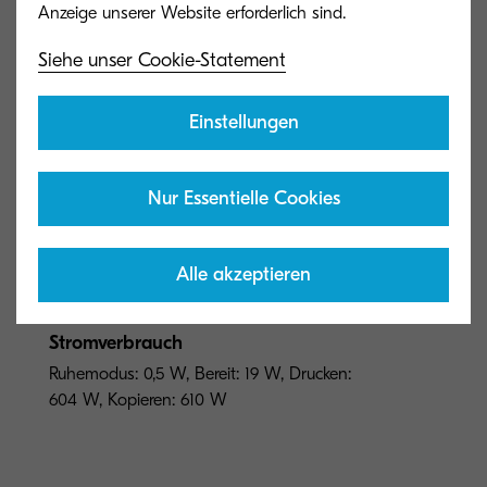
Farb-Multifunktionssystem (4in1) für
Formate bis DIN A4
Siehe unser Cookie-Statement
Druckgeschwindigkeit
Einstellungen
Bis zu 45 Seiten A4 pro Minute in Farbe
und SW (Drucken/Kopieren)
Nur Essentielle Cookies
Aufwärmzeit
Alle akzeptieren
Ca. 26 Sekunden (nach dem Einschalten)
Stromverbrauch
Ruhemodus: 0,5 W, Bereit: 19 W, Drucken:
604 W, Kopieren: 610 W