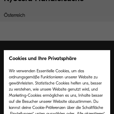
Österreich
Cookies und Ihre Privatsphäre
Sprechen Sie uns an
Wir verwenden Essentielle Cookies, um das
ordnungsgemäße Funktionieren unserer Website zu
Sie haben Fragen zu unseren Produkten und
gewährleisten. Statistische Cookies helfen uns, besser
zu verstehen, wie unsere Website genutzt wird, und
Dienstleistungen? Nehmen Sie Kontakt mit uns
Marketing-Cookies ermöglichen es uns, Inhalte besser
auf. Kyocera Österreich: 0810/207010
auf die Besucher unserer Website abzustimmen. Du
kannst deine Cookie-Präferenzen über die Schaltfläche
„Einstellungen“ unten auswählen oder „Alle akzeptieren“