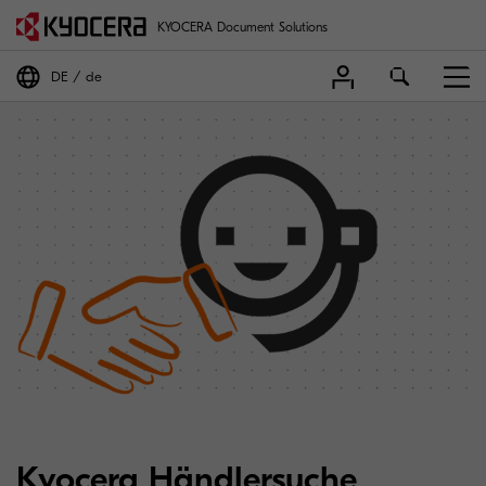
KYOCERA Document Solutions
DE
de
Kyocera Händlersuche