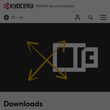
KYOCERA Document Solutions
DE
de
Downloads