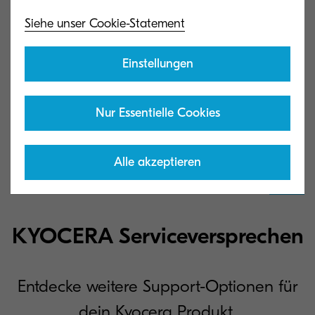
Linux driver (Linux_
8.1606_
ECOSYS_
M2x35~40_
P2x35~40dnw.zip)
Siehe unser Cookie-Statement
1 MB
ZIP
Einstellungen
Geräte Passwörter Download
Nur Essentielle Cookies
Geräte Passwörter (20241210)
Alle akzeptieren
909 KB | PDF
KYOCERA Serviceversprechen
Entdecke weitere Support-Optionen für
dein Kyocera Produkt.