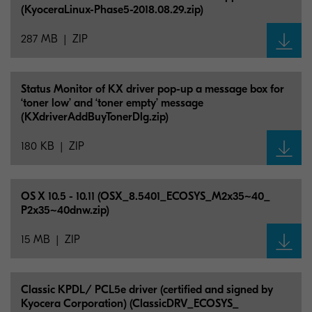
(KyoceraLinux-Phase5-2018.08.29.zip)
287 MB
ZIP
Status Monitor of KX driver pop-up a message box for
‘toner low’ and ‘toner empty’ message
(KXdriverAddBuyTonerDlg.zip)
180 KB
ZIP
OS X 10.5 - 10.11 (OSX_
8.5401_
ECOSYS_
M2x35~40_
P2x35~40dnw.zip)
15 MB
ZIP
Classic KPDL/
PCL5e driver (certified and signed by
Kyocera Corporation) (ClassicDRV_
ECOSYS_