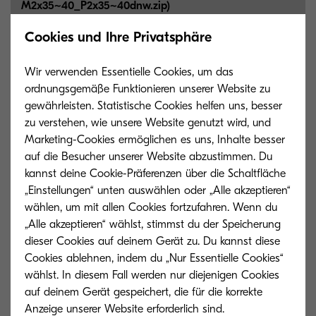
M2x35~40_
P2x35~40dnw.zip)
1 MB
Cookies und Ihre Privatsphäre
ZIP
Wir verwenden Essentielle Cookies, um das
KX XPS driver (certified and signed byMicrosoft)
ordnungsgemäße Funktionieren unserer Website zu
(KXPSDrv_
1.6.1806_
ECOSYS_
M2x35~40_
gewährleisten. Statistische Cookies helfen uns, besser
P2x35~40dnw.zip)
zu verstehen, wie unsere Website genutzt wird, und
Marketing-Cookies ermöglichen es uns, Inhalte besser
26 MB
ZIP
auf die Besucher unserer Website abzustimmen. Du
kannst deine Cookie-Präferenzen über die Schaltfläche
„Einstellungen“ unten auswählen oder „Alle akzeptieren“
KX driver (v.6.3.1806)
wählen, um mit allen Cookies fortzufahren. Wenn du
Product specific release for
„Alle akzeptieren“ wählst, stimmst du der Speicherung
ECOSYS_M2XXXDN_M2XXXDW
dieser Cookies auf deinem Gerät zu. Du kannst diese
Cookies ablehnen, indem du „Nur Essentielle Cookies“
44 MB
ZIP
wählst. In diesem Fall werden nur diejenigen Cookies
auf deinem Gerät gespeichert, die für die korrekte