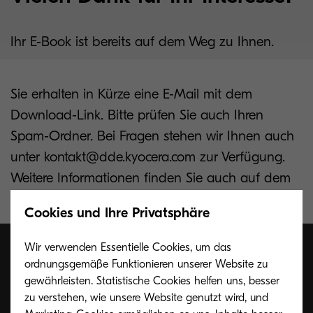
Ihr E-Book ist bereits auf dem Weg zu Ihnen.
Sie erhalten in Kürze eine E-Mail mit dem
Download-Link. Bitte prüfen Sie auch Ihren
Spam-Ordner. Bei Fragen stehen wir Ihnen auch
unter kontakt@dde.kyocera.com zur Verfügung.
Weitere Informationen finden Sie auch auf dem
Kyocera Group Blog
.
Cookies und Ihre Privatsphäre
Wir verwenden Essentielle Cookies, um das
ordnungsgemäße Funktionieren unserer Website zu
gewährleisten. Statistische Cookies helfen uns, besser
Making information faster
zu verstehen, wie unsere Website genutzt wird, und