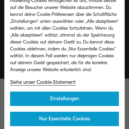
Marketing-Cookies ermöglichen es uns, Inhalte besser
auf die Besucher unserer Website abzustimmen. Du
Auf dem Kyocera Group Blog erfahren Sie, wie
kannst deine Cookie-Präferenzen über die Schaltfläche
Sie Ihre Geschäftsprozesse optimieren können.
„Einstellungen“ unten auswählen oder „Alle akzeptieren“
wählen, um mit allen Cookies fortzufahren. Wenn du
„Alle akzeptieren“ wählst, stimmst du der Speicherung
dieser Cookies auf deinem Gerät zu. Du kannst diese
Zum Kyocera Blog
Cookies ablehnen, indem du „Nur Essentielle Cookies“
wählst. In diesem Fall werden nur diejenigen Cookies
auf deinem Gerät gespeichert, die für die korrekte
Siehe unser Cookie-Statement
Einstellungen
Nur Essentielle Cookies
Kyocera Document Solutions Global