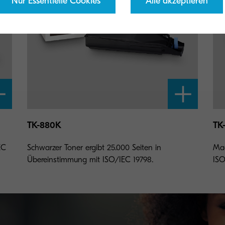
Nur Essentielle Cookies
Alle akzeptieren
TK-880K
TK
EC
Schwarzer Toner ergibt 25.000 Seiten in
Mag
Übereinstimmung mit ISO/IEC 19798.
ISO