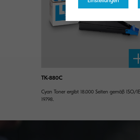
Einstellungen
TK-880C
Cyan Toner ergibt 18.000 Seiten gemäß ISO/I
19798.