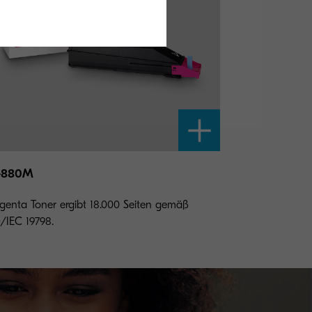
-880M
enta Toner ergibt 18.000 Seiten gemäß
/IEC 19798.