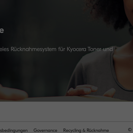
e
reies Rücknahmesystem für Kyocera Toner und
© 
sbedingungen
Governance
Recycling & Rücknahme