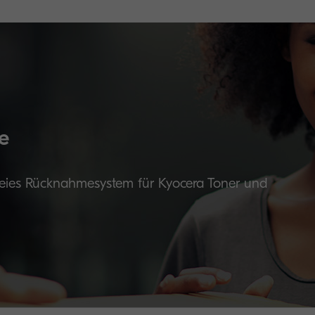
e
reies Rücknahmesystem für Kyocera Toner und