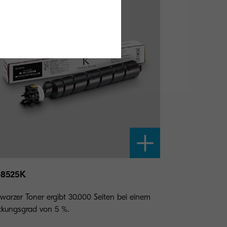
-8525K
warzer Toner ergibt 30.000 Seiten bei einem
kungsgrad von 5 %.