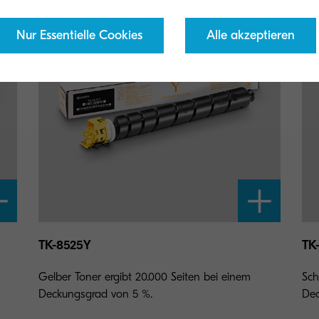
Nur Essentielle Cookies
Alle akzeptieren
TK-8525Y
TK
Gelber Toner ergibt 20.000 Seiten bei einem
Sch
Deckungsgrad von 5 %.
Dec