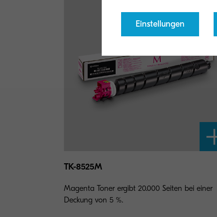
Einstellungen
TK-8525M
Magenta Toner ergibt 20.000 Seiten bei einer
Deckung von 5 %.