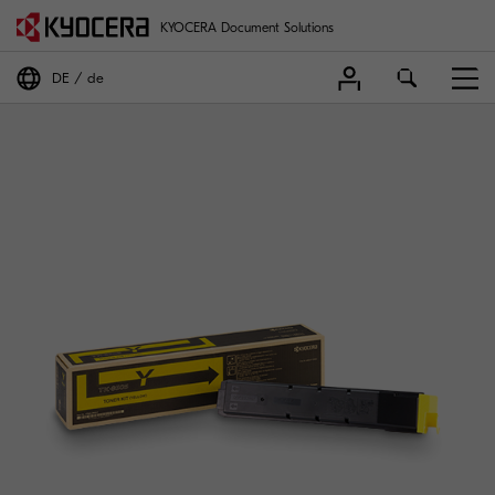
KYOCERA Document Solutions
DE
de