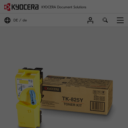
KYOCERA Document Solutions
DE
de