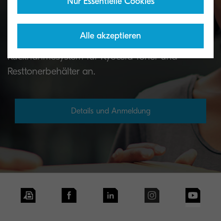
Nur Essentielle Cookies
Toner Rücknahmeservice
Alle akzeptieren
Unseren Kunden bieten wir ein kostenfreies
Rücknahmesystem für Kyocera Toner und
Resttonerbehälter an.
Details und Anmeldung