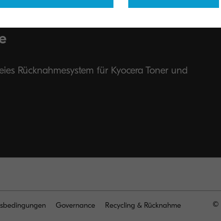
e
reies Rücknahmesystem für Kyocera Toner und
© 
sbedingungen
Governance
Recycling & Rücknahme