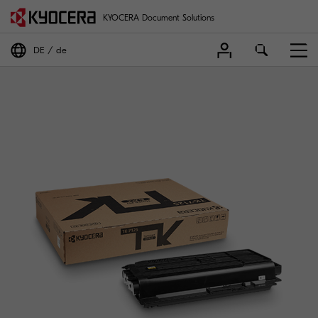
KYOCERA Document Solutions
DE
de