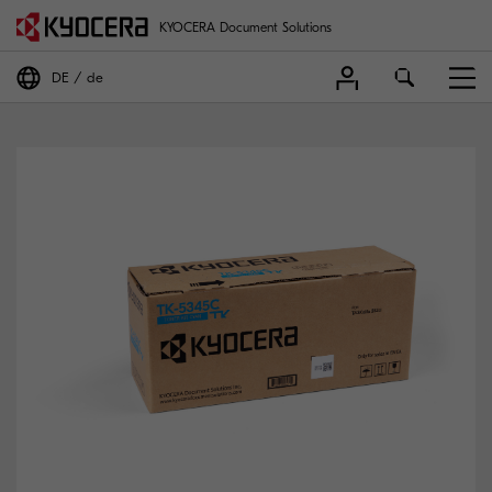
KYOCERA Document Solutions
DE
de