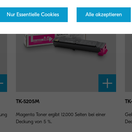
Nur Essentielle Cookies
Alle akzeptieren
TK-5205M
TK
kung
Magenta Toner ergibt 12.000 Seiten bei einer
Gel
Deckung von 5 %.
Dec