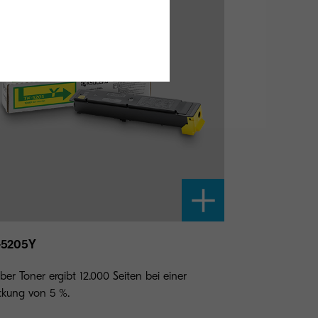
-5205Y
ber Toner ergibt 12.000 Seiten bei einer
kung von 5 %.