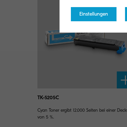
Einstellungen
TK-5205C
Cyan Toner ergibt 12.000 Seiten bei einer Dec
von 5 %.