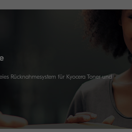
e
reies Rücknahmesystem für Kyocera Toner und