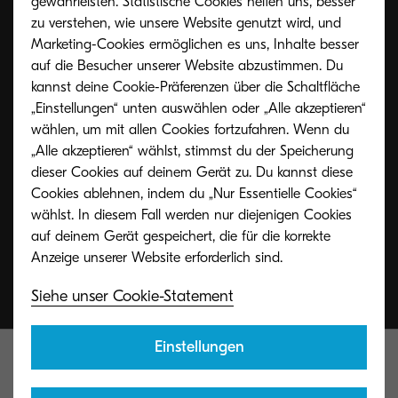
gewährleisten. Statistische Cookies helfen uns, besser
zu verstehen, wie unsere Website genutzt wird, und
Toner Rücknahmeservice
Marketing-Cookies ermöglichen es uns, Inhalte besser
auf die Besucher unserer Website abzustimmen. Du
kannst deine Cookie-Präferenzen über die Schaltfläche
Unseren Kunden bieten wir ein kostenfreies
„Einstellungen“ unten auswählen oder „Alle akzeptieren“
Rücknahmesystem für Kyocera Toner und
wählen, um mit allen Cookies fortzufahren. Wenn du
Resttonerbehälter an.
„Alle akzeptieren“ wählst, stimmst du der Speicherung
dieser Cookies auf deinem Gerät zu. Du kannst diese
Cookies ablehnen, indem du „Nur Essentielle Cookies“
wählst. In diesem Fall werden nur diejenigen Cookies
Details und Anmeldung
auf deinem Gerät gespeichert, die für die korrekte
Siehe unser Cookie-Statement
Einstellungen