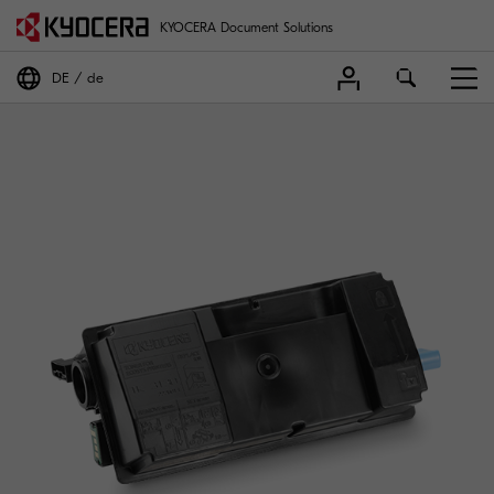
KYOCERA Document Solutions
DE
de