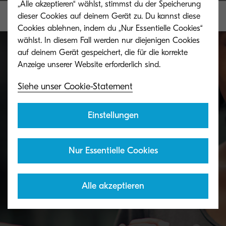
„Alle akzeptieren“ wählst, stimmst du der Speicherung
dieser Cookies auf deinem Gerät zu. Du kannst diese
Cookies ablehnen, indem du „Nur Essentielle Cookies“
wählst. In diesem Fall werden nur diejenigen Cookies
auf deinem Gerät gespeichert, die für die korrekte
Toner Rücknahmeservice
Siehe unser Cookie-Statement
Unseren Kunden bieten wir ein kostenfreies
Einstellungen
Rücknahmesystem für Kyocera Toner und
Resttonerbehälter an.
Nur Essentielle Cookies
Alle akzeptieren
Details und Anmeldung