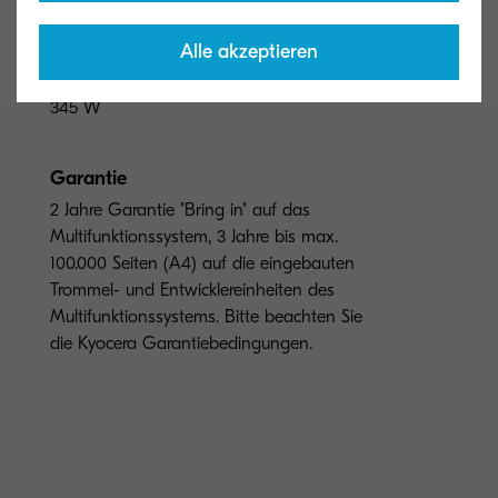
Stromverbrauch
Alle akzeptieren
Ruhemodus: 0,4 W, Bereit: 41 W, Betrieb:
345 W
Garantie
2 Jahre Garantie "Bring in" auf das
Multifunktionssystem, 3 Jahre bis max.
100.000 Seiten (A4) auf die eingebauten
Trommel- und Entwicklereinheiten des
Multifunktionssystems. Bitte beachten Sie
die Kyocera Garantiebedingungen.