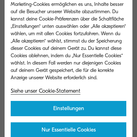
Marketing-Cookies ermöglichen es uns, Inhalte besser
auf die Besucher unserer Website abzustimmen. Du
kannst deine Cookie-Präferenzen über die Schaltfläche
„Einstellungen“ unten auswählen oder „Alle akzeptieren“
wählen, um mit allen Cookies fortzufahren. Wenn du
„Alle akzeptieren“ wählst, stimmst du der Speicherung
dieser Cookies auf deinem Gerät zu. Du kannst diese
Allgemeiner Typ
Cookies ablehnen, indem du „Nur Essentielle Cookies“
Farb-Multifunktionssystem (4in1) für
wählst. In diesem Fall werden nur diejenigen Cookies
Formate bis DIN A4
auf deinem Gerät gespeichert, die für die korrekte
Druckgeschwindigkeit
Siehe unser Cookie-Statement
Bis zu 21 Seiten A4 pro Minute in Farbe
und SW (Druck/Kopie)
Einstellungen
Aufwärmzeit
Nur Essentielle Cookies
Ca. 32 Sekunden (nach dem Einschalten)