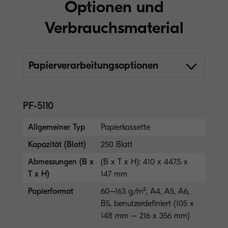
Optionen und
Verbrauchsmaterial
Papierverarbeitungsoptionen
PF-5110
Allgemeiner Typ
Papierkassette
Kapazität (Blatt)
250 Blatt
Abmessungen (B x
(B x T x H): 410 x 447.5 x
T x H)
147 mm
Papierformat
60–163 g/m², A4, A5, A6,
B5, benutzerdefiniert (105 x
148 mm – 216 x 356 mm)