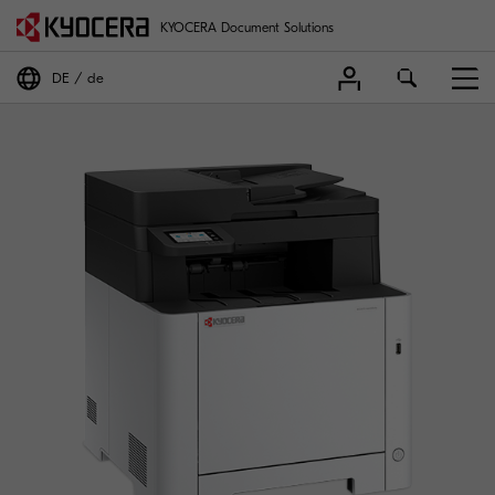
KYOCERA Document Solutions
DE
de