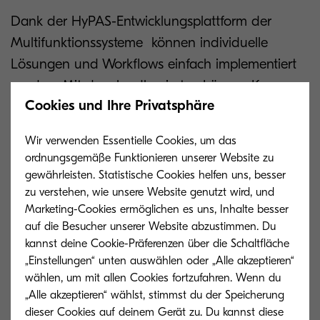
Dank der HyPAS-Entwicklungsplattform der
Multifunktionssysteme können individuelle
Lösungen und Workflows einfach implementiert
werden. Mit der cloudbasierten Lösung Kyocera
Cookies und Ihre Privatsphäre
Cloud Print and Scan, die über die HyPAS-
Plattform verfügbar ist, können Mitarbeitende
Wir verwenden Essentielle Cookies, um das
beispielsweise von verschiedenen Standorten aus
ordnungsgemäße Funktionieren unserer Website zu
Dokumente in Cloud-Speicherdienste scannen
gewährleisten. Statistische Cookies helfen uns, besser
oder aus ihnen drucken. So lassen
zu verstehen, wie unsere Website genutzt wird, und
Marketing-Cookies ermöglichen es uns, Inhalte besser
sich Dokumentenprozesse auch in verteilten
auf die Besucher unserer Website abzustimmen. Du
Teams vereinfachen und beschleunigen.
kannst deine Cookie-Präferenzen über die Schaltfläche
„Einstellungen“ unten auswählen oder „Alle akzeptieren“
„Neben umfangreichen Funktionalitäten sind
wählen, um mit allen Cookies fortzufahren. Wenn du
unsere neuen Systeme natürlich auch mit
„Alle akzeptieren“ wählst, stimmst du der Speicherung
dieser Cookies auf deinem Gerät zu. Du kannst diese
modernsten Sicherheitsfeatures ausgestattet“,