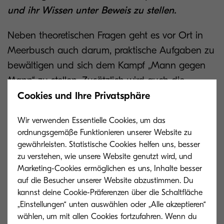
und ihr Wissen unter Beweis zu stellen.
Neben theoretischen Fragen geht es vor Ort in
Meerbusch auch darum, praktische Aufgaben zu
bewältigen und sich dem Kampf „Mann gegen
Mann“ zu stellen. Zusätzlich wird auch die
Auszeichnung „Bestes Service-Team
Cookies und Ihre Privatsphäre
Deutschlands“ vergeben.
Wir verwenden Essentielle Cookies, um das
ordnungsgemäße Funktionieren unserer Website zu
Die Gewinner werden am 13. September bekannt
gewährleisten. Statistische Cookies helfen uns, besser
gegeben und können sich dabei über attraktive
zu verstehen, wie unsere Website genutzt wird, und
Preise freuen. Der „Beste KYOCERA Techniker
Marketing-Cookies ermöglichen es uns, Inhalte besser
Deutschlands“ nimmt zudem automatisch am
auf die Besucher unserer Website abzustimmen. Du
kannst deine Cookie-Präferenzen über die Schaltfläche
Europäischen Service Award teil.
„Einstellungen“ unten auswählen oder „Alle akzeptieren“
wählen, um mit allen Cookies fortzufahren. Wenn du
„Die rege Beteiligung der Teilnehmer und die