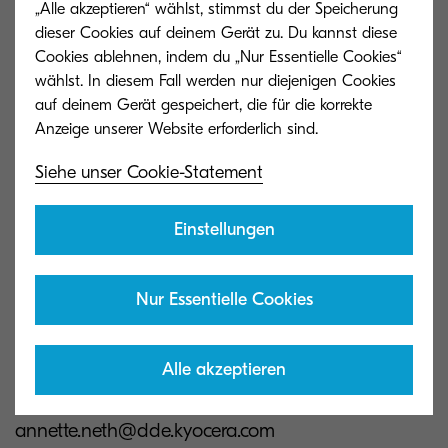
„Alle akzeptieren“ wählst, stimmst du der Speicherung
Qualität der Leistungen freut uns sehr und zeigt,
dieser Cookies auf deinem Gerät zu. Du kannst diese
dass sich die kontinuierliche Aus- und
Cookies ablehnen, indem du „Nur Essentielle Cookies“
Fortbildung bei unseren Partnern mehr als
wählst. In diesem Fall werden nur diejenigen Cookies
auf deinem Gerät gespeichert, die für die korrekte
auszahlt“, sagt Erik Kaffine, Abteilungsleiter
Technical Support.
Siehe unser Cookie-Statement
Pressematerial
Einstellungen
Nur Essentielle Cookies
Alle akzeptieren
Annette Neth
Pressesprecherin
annette.neth@dde.kyocera.com