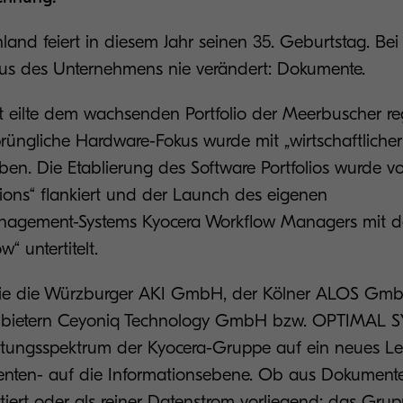
land feiert in diesem Jahr seinen 35. Geburtstag. Be
kus des Unternehmens nie verändert: Dokumente.
tt eilte dem wachsenden Portfolio der Meerbuscher r
prüngliche Hardware-Fokus wurde mit „wirtschaftliche
ben. Die Etablierung des Software Portfolios wurde v
ons“ flankiert und der Launch des eigenen
agement-Systems Kyocera Workflow Managers mit 
“ untertitelt.
ie die Würzburger AKI GmbH, der Kölner ALOS Gmb
bietern Ceyoniq Technology GmbH bzw. OPTIMAL
tungsspektrum der Kyocera-Gruppe auf ein neues Le
ten- auf die Informationsebene. Ob aus Dokumenten
iert oder als reiner Datenstrom vorliegend: das Grup