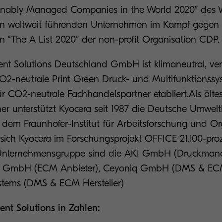
inably Managed Companies in the World 2020” des Wa
en weltweit führenden Unternehmen im Kampf gegen
 “The A List 2020” der non-profit Organisation CDP.
t Solutions Deutschland GmbH ist klimaneutral, vert
CO2-neutrale Print Green Druck- und Multifunktionss
r CO2-neutrale Fachhandelspartner etabliert.Als ältes
er unterstützt Kyocera seit 1987 die Deutsche Umwelth
em Fraunhofer-Institut für Arbeitsforschung und Or
 sich Kyocera im Forschungsprojekt OFFICE 21.100-proz
nternehmensgruppe sind die AKI GmbH (Druckman
S GmbH (ECM Anbieter), Ceyoniq GmbH (DMS & ECM 
stems (DMS & ECM Hersteller)
nt Solutions in Zahlen: