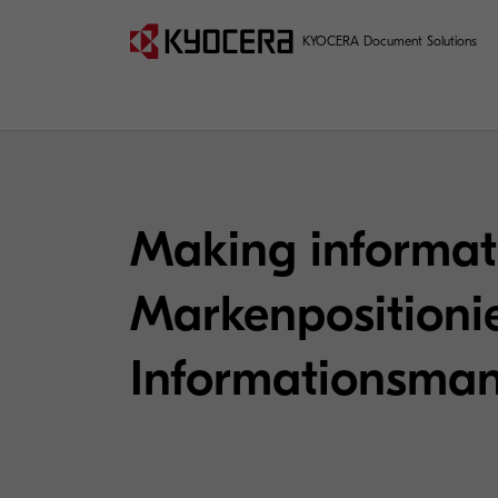
KYOCERA Document Solutions
Making informati
Markenpositionie
Informationsma