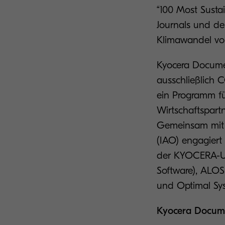
“100 Most Susta
Journals und d
Klimawandel von
Kyocera Documen
ausschließlich 
ein Programm fü
Wirtschaftspartn
Gemeinsam mit d
(IAO) engagiert
der KYOCERA-U
Software), ALO
und Optimal Sy
Kyocera Docume