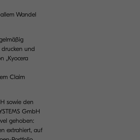
i allem Wandel
egelmäßig
r drucken und
on „Kyocera
dem Claim
H sowie den
 SYSTEMS GmbH
vel gehoben:
 extrahiert, auf
pen-Portfolio