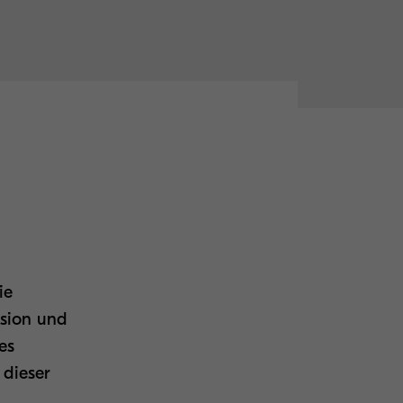
ie
nsion und
es
 dieser