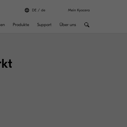
DE
de
Mein Kyocera
gen
Produkte
Support
Über uns
rkt