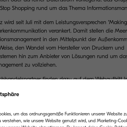
 Stop Shopping rund um das Thema Informationsma
 wird seit Juli mit dem Leistungsversprechen "Makin
Markenkommunikation verankert. Damit stellen die Mee
ionsmanagement in den Mittelpunkt der Außenkommun
e Weise, den Wandel vom Hersteller von Druckern und
systemen hin zum Anbieter von Lösungen rund um da
nagement zu vollziehen.
hhandelspartner finden dazu auf dem Webauftritt I
rmationen und Produktangebote, wie sich Information
atsphäre
tiger und flexibler gestalten lassen. Flankiert wird die
erliche Kommunikationskampagnen in Entscheider-Me
.
ookies, um das ordnungsgemäße Funktionieren unserer Website zu 
u verstehen, wie unsere Website genutzt wird, und Marketing-Cook