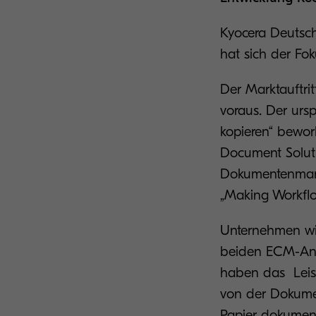
Kyocera Deutsch
hat sich der Fo
Der Marktauftri
voraus. Der urs
kopieren“ bewor
Document Soluti
Dokumentenman
„Making Workflow
Unternehmen w
beiden ECM-An
haben das Leis
von der Dokumen
Papier dokument