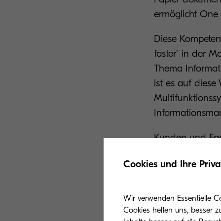
ermöglicht One
Diese Kompetenz
faster" in der 
Thema Informat
ist es auf dies
Multifunktions
Informationsma
Kunden und Fac
Hintergrundinfo
Cookies und Ihre Priv
sicherer, nachhal
durch kontinui
sozialen Medien
Wir verwenden Essentielle C
Cookies helfen uns, besser z