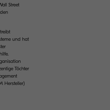
ll Street
 den
reibt
ysteme und hat
ter
ilfe.
ganisation
entige Töchter
agement
Hersteller)