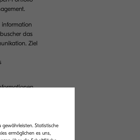
nagement.
g information
rbuscher das
ikation. Ziel
s
nformationen,
sprozesse
 Positionierung
dien und den
gewährleisten. Statistische
ies ermöglichen es uns,