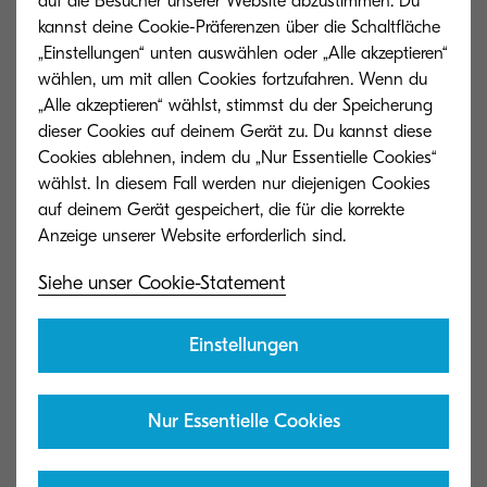
auf die Besucher unserer Website abzustimmen. Du
zweiten Quartal um 32,5% und konnte seinen
kannst deine Cookie-Präferenzen über die Schaltfläche
Marktanteil damit nahezu verdoppeln auf nun
„Einstellungen“ unten auswählen oder „Alle akzeptieren“
wählen, um mit allen Cookies fortzufahren. Wenn du
16% hinter HP und Brother. „Wenig überraschend
„Alle akzeptieren“ wählst, stimmst du der Speicherung
ist das A4 Segment durch die Corona-bedingte
dieser Cookies auf deinem Gerät zu. Du kannst diese
Nachfrage nach Homeoffice Ausstattung am
Cookies ablehnen, indem du „Nur Essentielle Cookies“
stärksten gewachsen“ analysiert Senior
wählst. In diesem Fall werden nur diejenigen Cookies
auf deinem Gerät gespeichert, die für die korrekte
Vertriebsdirektor Stephen Schienbein. „Bei
Farbsystemen haben wir uns mit Wachstumsraten
von fast 70% bei MFP und 40% bei Druckern an
Siehe unser Cookie-Statement
der Spitze etabliert. Das A3 Segment hat
natürlich Federn gelassen, trotzdem sind Kyocera
Einstellungen
Systeme in jeder Kategorie die meistgekauften
Produkte“.
Nur Essentielle Cookies
„Anscheinend haben die Kunden unsere frühe