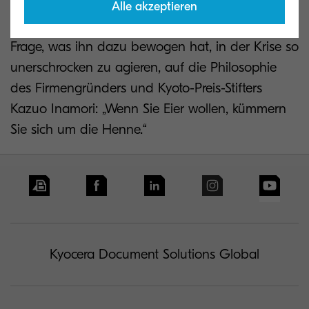
Rückkehr ebenso begrüßt wie unsere
Alle akzeptieren
Fachhändler“ vermutet Nick und verweist bei der
Frage, was ihn dazu bewogen hat, in der Krise so
unerschrocken zu agieren, auf die Philosophie
des Firmengründers und Kyoto-Preis-Stifters
Kazuo Inamori: „Wenn Sie Eier wollen, kümmern
Sie sich um die Henne.“
Kyocera Document Solutions Global