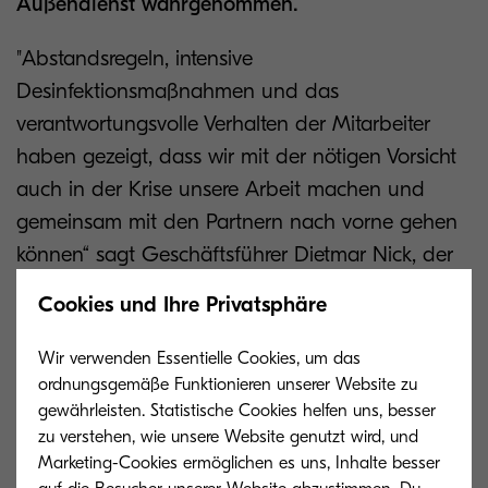
Außendienst wahrgenommen.
"Abstandsregeln, intensive
Desinfektionsmaßnahmen und das
verantwortungsvolle Verhalten der Mitarbeiter
haben gezeigt, dass wir mit der nötigen Vorsicht
auch in der Krise unsere Arbeit machen und
gemeinsam mit den Partnern nach vorne gehen
können“ sagt Geschäftsführer Dietmar Nick, der
die Machbarkeit von Geschäftsreisen und
Cookies und Ihre Privatsphäre
Kundenterminen im Selbstversuch überprüft
hatte, bevor er grünes Licht für die Rückkehr zum
Wir verwenden Essentielle Cookies, um das
Regelbetrieb erteilte.
ordnungsgemäße Funktionieren unserer Website zu
gewährleisten. Statistische Cookies helfen uns, besser
zu verstehen, wie unsere Website genutzt wird, und
Mit Erfolg: Nach Zahlen des IDC
Marketing-Cookies ermöglichen es uns, Inhalte besser
Marktforschungsinstituts wuchs Kyocera im