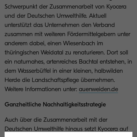
Schwerpunkt der Zusammenarbeit von Kyocera
und der Deutschen Umwelthilfe. Aktuell
unterstützt das Unternehmen den Verband
zusammen mit weiteren Fördermittelgebern unter
anderem dabei, einen Wiesenbach im
thüringischen Weidatal zu renaturieren. Dort soll
ein naturnahes, artenreiches Bachtal entstehen, in
dem Wasserbüffel in einer kleinen, halbwilden
Herde die Landschaftspflege übernehmen.
Weitere Informationen unter:
auenweiden.de
Ganzheitliche Nachhaltigkeitsstrategie
Auch über die Zusammenarbeit mit der
Deutschen Umwelthilfe hinaus setzt Kyocera auf