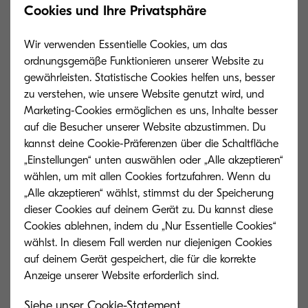
unterschiedliche Initiativen für den Klima- und
Cookies und Ihre Privatsphäre
Umweltschutz. Die Druck- und
Multifunktionssysteme des Unternehmens
Wir verwenden Essentielle Cookies, um das
ordnungsgemäße Funktionieren unserer Website zu
zeichnen sich durch ressourcenschonende
gewährleisten. Statistische Cookies helfen uns, besser
Technologie mit besonders langlebigen
zu verstehen, wie unsere Website genutzt wird, und
Hardware-Komponenten aus und sind durch
Marketing-Cookies ermöglichen es uns, Inhalte besser
Kompensation klimaneutral*. Die
auf die Besucher unserer Website abzustimmen. Du
kannst deine Cookie-Präferenzen über die Schaltfläche
Nachhaltigkeitsstrategie von Kyocera folgt dem
„Einstellungen“ unten auswählen oder „Alle akzeptieren“
Grundsatz „Vermeiden vor Vermindern vor
wählen, um mit allen Cookies fortzufahren. Wenn du
Kompensieren“ und stellt die Vermeidung und
„Alle akzeptieren“ wählst, stimmst du der Speicherung
Reduzierung von CO2-Emissionen in den
dieser Cookies auf deinem Gerät zu. Du kannst diese
Cookies ablehnen, indem du „Nur Essentielle Cookies“
Vordergrund. Durch den Einsatz erneuerbarer
wählst. In diesem Fall werden nur diejenigen Cookies
Energien und den Bezug von 100 Prozent
auf deinem Gerät gespeichert, die für die korrekte
Ökostrom, Optimierungen in Anlagen und
Prozessen und zahlreiche weitere Initivativen für
Siehe unser Cookie-Statement