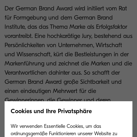
Der German Brand Award wird initiiert vom Rat
für Formgebung und dem German Brand
Institute, das das Thema Marke als Erfolgsfaktor
vorantreibt. Eine hochkarätige Jury, bestehend aus
Persönlichkeiten von Unternehmen, Wirtschaft
und Wissenschaft, kürt die Bestleistungen in der
Markenführung und zeichnet die Marken und die
Verantwortlichen dahinter aus. So schafft der
German Brand Award große Sichtbarkeit und
einen eindeutigen Mehrwert für die
Gewinnerinnen, die Gewinner und deren
Branchen.
Cookies und Ihre Privatsphäre
Wir verwenden Essentielle Cookies, um das
ordnungsgemäße Funktionieren unserer Website zu