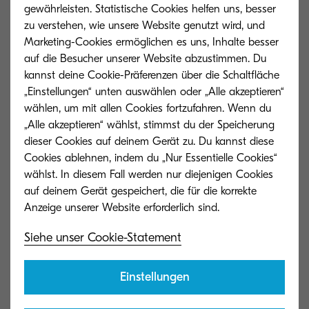
gewährleisten. Statistische Cookies helfen uns, besser
zu verstehen, wie unsere Website genutzt wird, und
250317_PM_Kyocera für German Brand Award 2025
Marketing-Cookies ermöglichen es uns, Inhalte besser
nominiert.pdf (250317_PM_Kyocera für German Brand
auf die Besucher unserer Website abzustimmen. Du
Award 2025 nominiert.pdf)
kannst deine Cookie-Präferenzen über die Schaltfläche
66 KB | PDF
„Einstellungen“ unten auswählen oder „Alle akzeptieren“
wählen, um mit allen Cookies fortzufahren. Wenn du
„Alle akzeptieren“ wählst, stimmst du der Speicherung
dieser Cookies auf deinem Gerät zu. Du kannst diese
Cookies ablehnen, indem du „Nur Essentielle Cookies“
Über Kyocera Document Solutions Deutschland
wählst. In diesem Fall werden nur diejenigen Cookies
auf deinem Gerät gespeichert, die für die korrekte
Kyocera Document Solutions Deutschland ist ein
Unternehmen der Kyocera Document Solutions
Siehe unser Cookie-Statement
Inc., einem weltweit führenden Anbieter im
Bereich Informations- und
Einstellungen
Dokumentenmanagement. Mit zuverlässigen