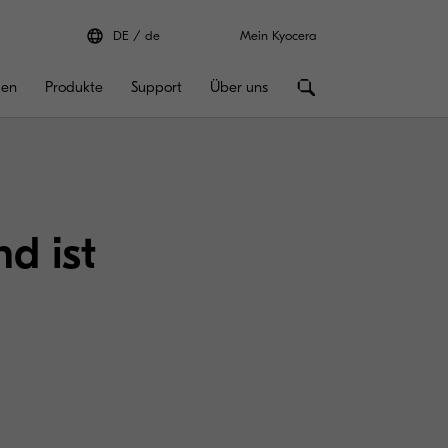
DE
de
Mein Kyocera
gen
Produkte
Support
Über uns
d ist