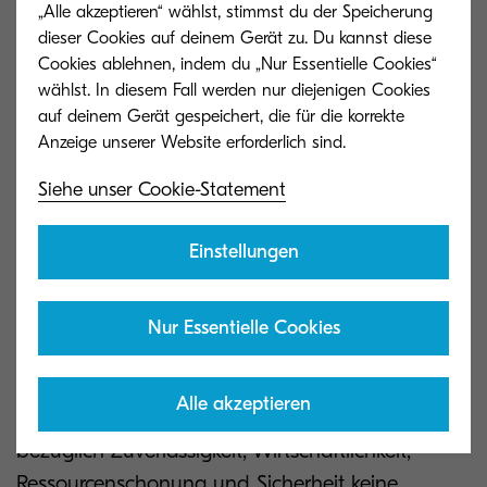
„Alle akzeptieren“ wählst, stimmst du der Speicherung
höheren Lebensdauer deutlich länger im Drucker
dieser Cookies auf deinem Gerät zu. Du kannst diese
verbleiben – je nach Modell bis zu 500.000
Cookies ablehnen, indem du „Nur Essentielle Cookies“
Seiten.
wählst. In diesem Fall werden nur diejenigen Cookies
auf deinem Gerät gespeichert, die für die korrekte
Lediglich der Tonerbehälter muss als
Verbrauchsmaterial getauscht werden. Das
Siehe unser Cookie-Statement
reduziert sowohl Folgekosten als auch Abfall und
schont dadurch Budget und Umwelt. Das
Einstellungen
mehrfach prämierte Verpackungsdesign auf Basis
von Recycling-Pappe mit Verzicht auf Polystyrol
Nur Essentielle Cookies
(Styropor) ist ein weiterer Baustein des Kyocera
Nachhaltigkeitsgedankens.
Alle akzeptieren
„Die Systeme der neuen Produktserie gehen
bezüglich Zuverlässigkeit, Wirtschaftlichkeit,
Ressourcenschonung und Sicherheit keine