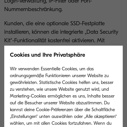
Login-Verwaltung, IP-Filter oder Port-
Nummernbeschränkung.
Kunden, die eine optionale SSD-Festplatte
installieren, können die integrierte „Data Security
Kit“-Funktionalität kostenfrei aktivieren. Mit
diesem Feature werden Daten verschlüsselt,
Cookies und Ihre Privatsphäre
bevor diese auf die SSD geschrieben werden.
Außerdem werden Daten überschrieben, die
Wir verwenden Essentielle Cookies, um das
nicht mehr benötigt werden, so dass diese nicht
ordnungsgemäße Funktionieren unserer Website zu
abrufbar sind.
gewährleisten. Statistische Cookies helfen uns, besser
zu verstehen, wie unsere Website genutzt wird, und
Marketing-Cookies ermöglichen es uns, Inhalte besser
Dank der einzigartigen ECOSYS-Technologie von
auf die Besucher unserer Website abzustimmen. Du
Kyocera können im Vergleich zu herkömmlichen
kannst deine Cookie-Präferenzen über die Schaltfläche
Laserdruckern der jeweiligen Klasse Bildtrommel
„Einstellungen“ unten auswählen oder „Alle akzeptieren“
und Entwicklereinheit aufgrund ihrer vielfach
wählen, um mit allen Cookies fortzufahren. Wenn du