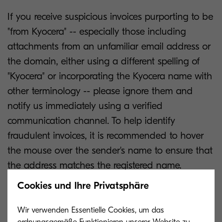
If you receive suspicious invoices purporting to be
"from Kyocera" -- especially those including
attachments from an unfamiliar email address or
the domain, either using a different spelling of
"Kyocera" or incorporating the Kyocera name with
other terminology -- please ignore them and
notify us immediately using a verified
communication channel. To help identify
fraudulent invoices, it is recommended to hover
the mouse over the sender's name to ensure that
the address matches the registered name.
Cookies und Ihre Privatsphäre
Liebe Kundinnen und Kunden,
Wir verwenden Essentielle Cookies, um das
ordnungsgemäße Funktionieren unserer Website zu