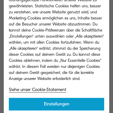
bitte seid wachsam gegenüber Betrugsversuchen
gewährleisten. Statistische Cookies helfen uns, besser
per E-Mail. Kyocera hat kürzlich von
zu verstehen, wie unsere Website genutzt wird, und
manipulierten Rechnungen erfahren, die von
Marketing-Cookies ermöglichen es uns, Inhalte besser
Cyberkriminellen verschickt wurden, die sich als
auf die Besucher unserer Website abzustimmen. Du
kannst deine Cookie-Präferenzen über die Schaltfläche
Vertriebsmitarbeitende oder Geschäftsführer von
„Einstellungen“ unten auswählen oder „Alle akzeptieren“
Kyocera ausgaben.
wählen, um mit allen Cookies fortzufahren. Wenn du
„Alle akzeptieren“ wählst, stimmst du der Speicherung
Die Betrüger verwendeten gefälschte E-Mail-
dieser Cookies auf deinem Gerät zu. Du kannst diese
Domains, die den legitimen E-Mail-Adressen von
Cookies ablehnen, indem du „Nur Essentielle Cookies“
Kyocera sehr ähnlich sind. Cyberkriminelle
wählst. In diesem Fall werden nur diejenigen Cookies
auf deinem Gerät gespeichert, die für die korrekte
versuchten auch, Kunden dazu zu bringen,
detaillierte Informationen über Transaktionen mit
Kyocera zu übermitteln und Zahlungen auf ein
Siehe unser Cookie-Statement
falsches Konto zu überweisen.
Einstellungen
Solltet ihr eine verdächtige Rechnung erhalten,