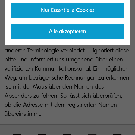
die angeblich von Kyocera stammt –
Nur Essentielle Cookies
insbesondere solche mit Anhängen von einer
unbekannten E-Mail-Adresse oder Domain, die
Alle akzeptieren
entweder eine andere Schreibweise von „Kyocera“
verwendet oder den Namen Kyocera mit einer
anderen Terminologie verbindet – ignoriert diese
bitte und informiert uns umgehend über einen
verifizierten Kommunikationskanal. Ein möglicher
Weg, um betrügerische Rechnungen zu erkennen,
ist, mit der Maus über den Namen des
Absenders zu fahren. So lässt sich überprüfen,
ob die Adresse mit dem registrierten Namen
übereinstimmt.