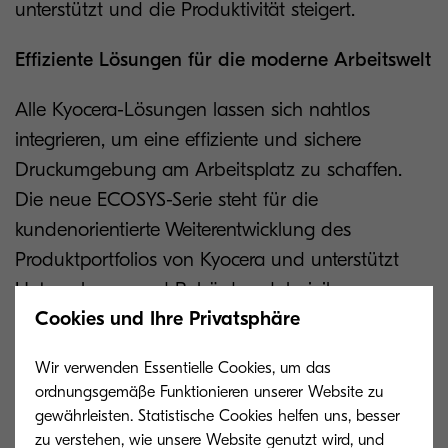
unterstützt und die Produktivität steigert.
Effiziente Lösungen für die moderne Arbeitswelt
Alle Kyocera-Lösungen lassen sich nahtlos
integrieren, um eine effiziente und sichere
Druckumgebung am Arbeitsplatz zu schaffen.
Die neue ECOSYS-Serie steht für die
kundenorientierte Weiterentwicklung des
Produktportfolios von Kyocera und unterstützt
Unternehmen und Behörden dabei, ihre
Cookies und Ihre Privatsphäre
Dokumentenprozesse zu optimieren und zu
beschleunigen.
Wir verwenden Essentielle Cookies, um das
ordnungsgemäße Funktionieren unserer Website zu
„Unsere ECOSYS-Drucker und -
gewährleisten. Statistische Cookies helfen uns, besser
Multifunktionssysteme bieten umfangreiche
zu verstehen, wie unsere Website genutzt wird, und