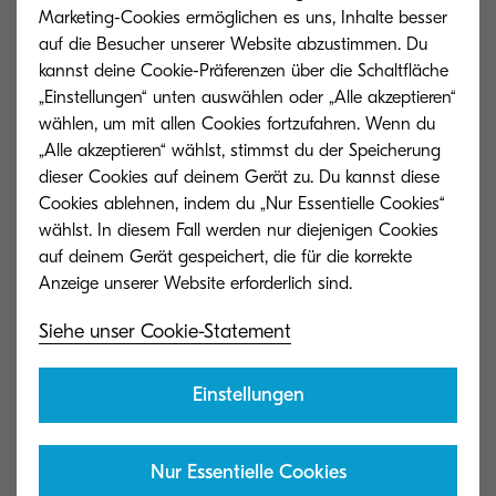
Funktionen und sind gleichzeitig kostengünstig in
Marketing-Cookies ermöglichen es uns, Inhalte besser
Betrieb und Wartung. So können Organisationen
auf die Besucher unserer Website abzustimmen. Du
kannst deine Cookie-Präferenzen über die Schaltfläche
die Digitalisierung ihrer Prozesse effizient
„Einstellungen“ unten auswählen oder „Alle akzeptieren“
vorantreiben und sich in der sich wandelnden
wählen, um mit allen Cookies fortzufahren. Wenn du
Arbeitswelt zukunftssicher aufstellen“, erklärt
„Alle akzeptieren“ wählst, stimmst du der Speicherung
Ralph Rotmann, Business Development Manager
dieser Cookies auf deinem Gerät zu. Du kannst diese
Cookies ablehnen, indem du „Nur Essentielle Cookies“
bei Kyocera Document Solutions. „Damit
wählst. In diesem Fall werden nur diejenigen Cookies
unterstreichen wir unser Engagement für
auf deinem Gerät gespeichert, die für die korrekte
nachhaltiges Produktdesign und
kundenorientierte Innovation. Die Systeme sind
Siehe unser Cookie-Statement
auf Langlebigkeit ausgelegt, ermöglichen
effizientere Workflows und unterstützen auch
Einstellungen
hybride Arbeitsmodelle."
Nur Essentielle Cookies
Zu den neuen ECOSYS-Modellen: