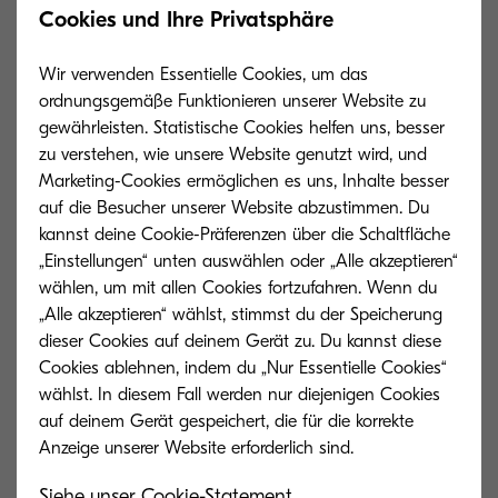
Cookies und Ihre Privatsphäre
Alle sechs neuen Systeme sind mit Funktionen für
Wir verwenden Essentielle Cookies, um das
erhöhre IT- und Dokumentensicherheit
ordnungsgemäße Funktionieren unserer Website zu
ausgestattet. „Vertraulicher Druck“ mit PIN-Code-
gewährleisten. Statistische Cookies helfen uns, besser
Abfrage sowie die Möglichkeit, den Nutzerkreis
zu verstehen, wie unsere Website genutzt wird, und
per Benutzer-Loginverwaltung einzuschränken,
Marketing-Cookies ermöglichen es uns, Inhalte besser
auf die Besucher unserer Website abzustimmen. Du
schützen die zu druckenden Dokumente vor
kannst deine Cookie-Präferenzen über die Schaltfläche
unberechtigtem Zugriff. Die Funktion
„Einstellungen“ unten auswählen oder „Alle akzeptieren“
„Unzulässige Zeit“ deaktiviert Druckfunktionen
wählen, um mit allen Cookies fortzufahren. Wenn du
nach Büroschluss. Neben einer Vielzahl weiterer
„Alle akzeptieren“ wählst, stimmst du der Speicherung
dieser Cookies auf deinem Gerät zu. Du kannst diese
Features wie Secure Boot, Run-time Integrity
Cookies ablehnen, indem du „Nur Essentielle Cookies“
Check oder TLS 1 ist optional ein Trusted Platform
wählst. In diesem Fall werden nur diejenigen Cookies
Module (TPM) bei Einbau einer Festplatte
auf deinem Gerät gespeichert, die für die korrekte
erhältlich. Das macht Informationsprozesse
sicherer und entlastet IT-Teams.
Siehe unser Cookie-Statement