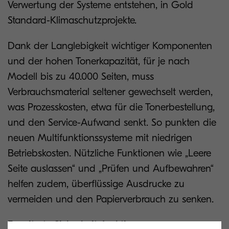
Verwertung der Systeme entstehen, in Gold
Standard-Klimaschutzprojekte.
Dank der Langlebigkeit wichtiger Komponenten
und der hohen Tonerkapazität, für je nach
Modell bis zu 40.000 Seiten, muss
Verbrauchsmaterial seltener gewechselt werden,
was Prozesskosten, etwa für die Tonerbestellung,
und den Service-Aufwand senkt. So punkten die
neuen Multifunktionssysteme mit niedrigen
Betriebskosten. Nützliche Funktionen wie „Leere
Seite auslassen“ und „Prüfen und Aufbewahren“
helfen zudem, überflüssige Ausdrucke zu
vermeiden und den Papierverbrauch zu senken.
Erweiterte Sicherheitsfunktionen