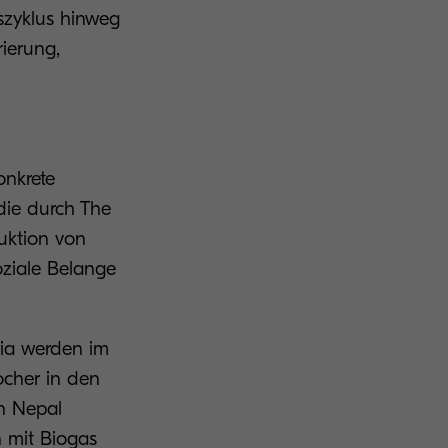
szyklus hinweg
ierung,
onkrete
die durch The
duktion von
oziale Belange
nia werden im
ocher in den
In Nepal
n mit Biogas