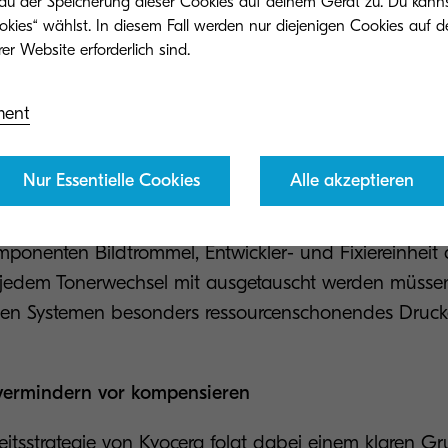
 du der Speicherung dieser Cookies auf deinem Gerät zu. Du kann
losophie, der aktiv gelebt wird. In Deutschland arbei
okies“ wählst. In diesem Fall werden nur diejenigen Cookies auf d
87 mit der Deutschen Umwelthilfe zusammen und war d
für einen Laserdrucker den Blauen Engel erhielt. Seit 2
dem die CO2-Emissionen der Geschäftstätigkeit der
ment
erbusch aus.
Nur Essentielle Cookies
Alle akzeptieren
odukten selbst setzt Kyocera auf Nachhaltigkeit: Dur
OSYS-Technologie, bei der die auf extrem hohe Lebe
ponenten Bildtrommel, Entwickler- und Fixiereinheit 
i jedem Tonerwechsel mit ausgetauscht werden müssen
inen Systemen besonders ressourcenschonendes Druc
vermindern vor kompensieren
eitsstrategie von Kyocera folgt dabei einem klaren Gr