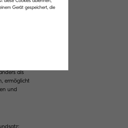
st diese Cookies ablehnen,
tet Kyocera
einem Gerät gespeichert, die
er erste
020 gleicht das
 deutschen
ch die
nsdauer
anders als
, ermöglicht
ken und
undsatz: