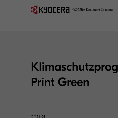
KYOCERA Document Solutions
Klimaschutzprogr
Print Green
30.11.21