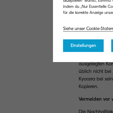
akzeptieren“ wählst, stimmst
Unternehmensphi
indem du „Nur Essentielle Co
bereits seit 19
Hersteller, der 
Unternehmen zu
Siehe unser Cookie-State
Zentrale in Me
Einstellungen
Auch bei den Pr
einzigartige EC
ausgelegten Kom
üblich nicht be
Kyocera bei se
Kopieren.
Vermeiden vor 
Die Nachhaltigk