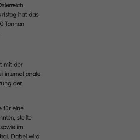
sterreich
rtstag hat das
00 Tonnen
n.
t mit der
i internationale
rung der
 für eine
ten, stellte
 sowie im
ral. Dabei wird