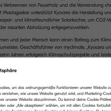
as Verbrennen von Feuerholz und die Verwendung ch
f Madagaskar unterstützt Kyocera die Herstellung un
rgiespar- und klimafreundlicher Solarkocher, um CO2-
 der rasanten Abholzung entgegenzuwirken.
men und jeder Mensch kann einen Beitrag zum Klimas
aumeister, Geschäftsführer von myclimate. „Kyocera unt
 zehn Jahren erfolgreich Klimaschutzprojekte und leis
en einen wichtigen Beitrag zum Klimaschutz und zu 
atsphäre
us Tradition
ookies, um das ordnungsgemäße Funktionieren unserer Website zu 
u verstehen, wie unsere Website genutzt wird, und Marketing-Cook
maschutzprogramm ist eine von vielen Facetten der
her unserer Website abzustimmen. Du kannst deine Cookie-Präfere
enen Nachhaltigkeitsstrategie. Schon Gründer Kazu
len oder „Alle akzeptieren“ wählen, um mit allen Cookies fortzufa
ltschutz zu einem wichtigen Bestandteil der