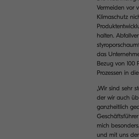
Vermeiden vor 
Klimaschutz nic
Produktentwick
halten. Abfallv
styroporschaumfr
das Unternehme
Bezug von 100 
Prozessen in d
„Wir sind sehr s
der wir auch üb
ganzheitlich ge
Geschäftsführer
mich besonders,
und mit uns de