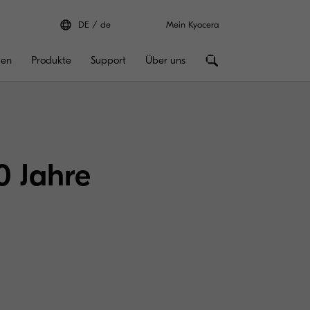
DE
de
Mein Kyocera
gen
Produkte
Support
Über uns
0 Jahre