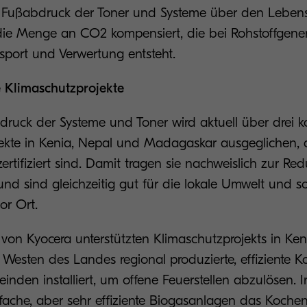
e Fußabdruck der Toner und Systeme über den Leben
die Menge an CO2 kompensiert, die bei Rohstoffgener
nsport und Verwertung entsteht.
rte Klimaschutzprojekte
uck der Systeme und Toner wird aktuell über drei k
ekte in Kenia, Nepal und Madagaskar ausgeglichen, 
rtifiziert sind. Damit tragen sie nachweislich zur Re
und sind gleichzeitig gut für die lokale Umwelt und s
or Ort.
on Kyocera unterstützten Klimaschutzprojekts in Ke
 Westen des Landes regional produzierte, effiziente K
nden installiert, um offene Feuerstellen abzulösen. 
fache, aber sehr effiziente Biogasanlagen das Koche