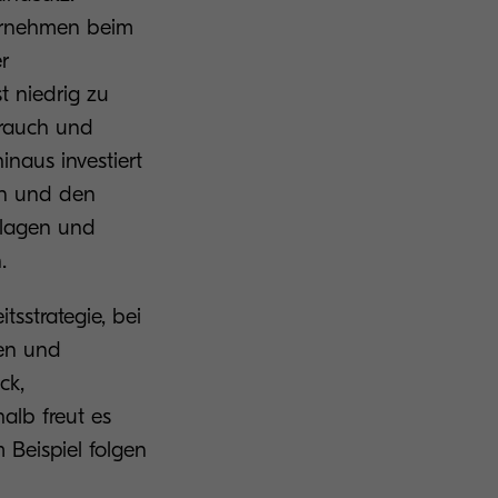
ternehmen beim
r
 niedrig zu
brauch und
inaus investiert
en und den
nlagen und
n.
tsstrategie, bei
ten und
ck,
alb freut es
Beispiel folgen