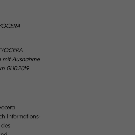
 KYOCERA
r.
 KYOCERA
te mit Ausnahme
m 01.10.2019
yocera
ch Informations-
 des
und