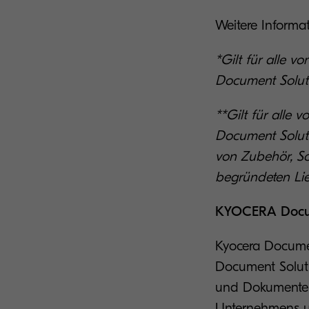
Weitere Informa
*Gilt für all
Document Soluti
**Gilt für all
Document Soluti
von Zubehör, So
begründeten Lie
KYOCERA Docu
Kyocera Documen
Document Soluti
und Dokumenten
Unternehmens u