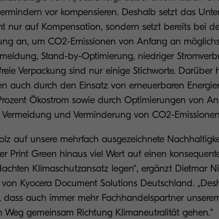
vermindern vor kompensieren. Deshalb setzt das Un
ht nur auf Kompensation, sondern setzt bereits bei de
lung an, um CO2-Emissionen von Anfang an möglichst
ermeidung, Stand-by-Optimierung, niedriger Stromver
eie Verpackung sind nur einige Stichworte. Darüber h
n auch durch den Einsatz von erneuerbaren Energi
Prozent Ökostrom sowie durch Optimierungen von A
ie Vermeidung und Verminderung von CO2-Emissione
tolz auf unsere mehrfach ausgezeichnete Nachhaltigkei
er Print Green hinaus viel Wert auf einen konsequen
dachten Klimaschutzansatz legen“, ergänzt Dietmar Ni
 von Kyocera Document Solutions Deutschland. „Desh
 dass auch immer mehr Fachhandelspartner unserem 
n Weg gemeinsam Richtung Klimaneutralität gehen.“