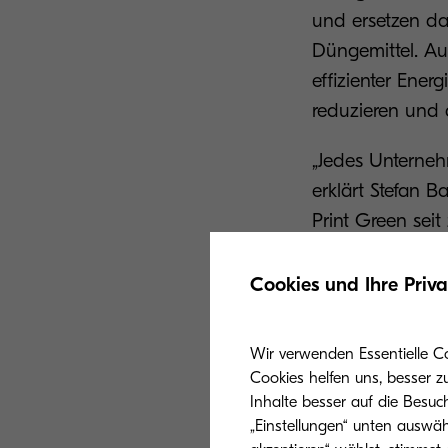
und ersetzen d
Düngemittel. Au
effizienter Ene
reduzieren und
„Jedes Unterneh
erklärt Stefan B
Print Green seit
mit seinen Kund
Entwicklung.“
Cookies und Ihre Priv
Umweltschutz a
Wir verwenden Essentielle C
Cookies helfen uns, besser z
Das Kyocera-Kli
Inhalte besser auf die Besuc
unternehmenseig
„Einstellungen“ unten auswäh
machte den Umwe