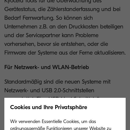
Kyocera Tools für die Überwachung des
Gerätestatus, die Zählerstanderfassung und bei
Bedarf Fernwartung. So können sich
Unternehmen z.B. an den Druckkosten beteiligen
und der Servicepartner kann Probleme
vorhersehen, bevor sie entstehen, oder die
Firmware der Systeme aus der Ferne aktualisieren.
Für Netzwerk- und WLAN-Betrieb
Standardmäßig sind die neuen Systeme mit
Netzwerk- und USB 2.0-Schnittstellen
ausgestattet. Eine USB-Host-Schnittstelle
Cookies und Ihre Privatsphäre
ermöglicht, Dateien ohne zusätzliche Software
oder Treiber direkt von einem USB-Stick zu
Wir verwenden Essentielle Cookies, um das
drucken oder Scans auf diesem zu speichern. Die
ordnungsgemäße Funktionieren unserer Website zu