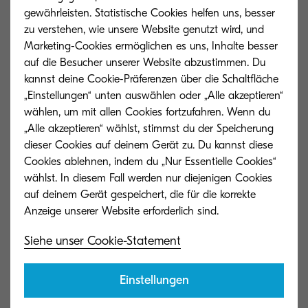
Modelle ECOSYS PA2100cwx und ECOSYS
gewährleisten. Statistische Cookies helfen uns, besser
MA2100cwfx können darüber hinaus mit einem
zu verstehen, wie unsere Website genutzt wird, und
Marketing-Cookies ermöglichen es uns, Inhalte besser
vorhandenen WLAN oder per Wi-Fi Direct
auf die Besucher unserer Website abzustimmen. Du
verbunden werden. Damit eignen sie sich auch
kannst deine Cookie-Präferenzen über die Schaltfläche
für die Nutzung durch mehrere Nutzer. Die
„Einstellungen“ unten auswählen oder „Alle akzeptieren“
gesamte Modellreihe ist mit Kyocera Mobile Print
wählen, um mit allen Cookies fortzufahren. Wenn du
„Alle akzeptieren“ wählst, stimmst du der Speicherung
kompatibel. Mit dieser App können beispielsweise
dieser Cookies auf deinem Gerät zu. Du kannst diese
Fotos oder Dokumente gedruckt werden, die auf
Cookies ablehnen, indem du „Nur Essentielle Cookies“
einem Mobilgerät (iOS oder Android) gespeichert
wählst. In diesem Fall werden nur diejenigen Cookies
sind. Es können auch Dokumente über das
auf deinem Gerät gespeichert, die für die korrekte
Multifunktionssystem gescannt und auf dem
Mobilgerät oder einem unterstützten externen
Siehe unser Cookie-Statement
Dienst gespeichert werden. Natürlich unterstützen
die vier neuen Modelle auch AirPrint und den
Einstellungen
Mopria-Standard.