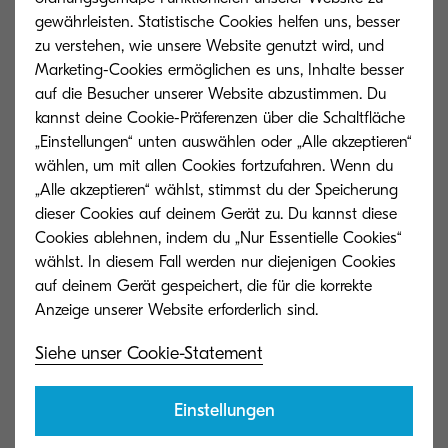
gewährleisten. Statistische Cookies helfen uns, besser
In seiner neuen Position berichtet Christian
zu verstehen, wie unsere Website genutzt wird, und
Thieme an Dietmar Nick, CEO von Kyocera
Marketing-Cookies ermöglichen es uns, Inhalte besser
Document Solutions Deutschland.
auf die Besucher unserer Website abzustimmen. Du
kannst deine Cookie-Präferenzen über die Schaltfläche
„Einstellungen“ unten auswählen oder „Alle akzeptieren“
wählen, um mit allen Cookies fortzufahren. Wenn du
Pressemitteilung (230105_PM_Christian Thieme ist neuer
„Alle akzeptieren“ wählst, stimmst du der Speicherung
Group Director Finance, General Administration & IT bei
dieser Cookies auf deinem Gerät zu. Du kannst diese
Kyocera.pdf)
Cookies ablehnen, indem du „Nur Essentielle Cookies“
107 KB | PDF
wählst. In diesem Fall werden nur diejenigen Cookies
auf deinem Gerät gespeichert, die für die korrekte
Pressebild (Christian Thieme_Kyocera.jpg)
Siehe unser Cookie-Statement
1 MB | JPG
Einstellungen