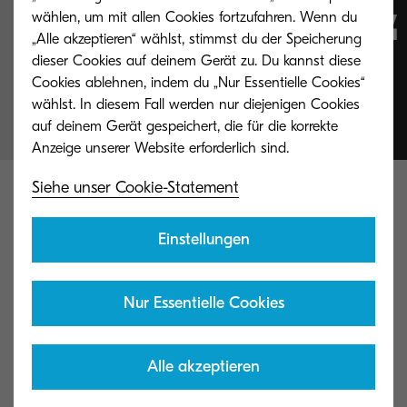
wählen, um mit allen Cookies fortzufahren. Wenn du
begeistert.
„Alle akzeptieren“ wählst, stimmst du der Speicherung
dieser Cookies auf deinem Gerät zu. Du kannst diese
Cookies ablehnen, indem du „Nur Essentielle Cookies“
wählst. In diesem Fall werden nur diejenigen Cookies
Charles A. Hayaux
auf deinem Gerät gespeichert, die für die korrekte
Siehe unser Cookie-Statement
Lösung
Einstellungen
Neben dem Einsatz neuer und leistungsfähiger
Nur Essentielle Cookies
Drucker setzt der Sparkassenverband nun auf ein
zentrales Druckmanagement mit
Kyocera Control
.
Alle akzeptieren
Damit werden alle Geräte zentral verwaltet und in
ihrer Auslastung optimiert. Das damit umgesetzte