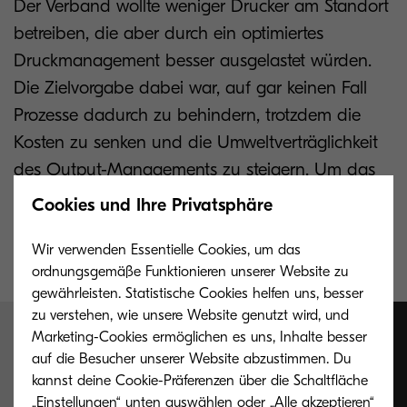
Der Verband wollte weniger Drucker am Standort
betreiben, die aber durch ein optimiertes
Druckmanagement besser ausgelastet würden.
Die Zielvorgabe dabei war, auf gar keinen Fall
Prozesse dadurch zu behindern, trotzdem die
Kosten zu senken und die Umweltverträglichkeit
des Output-Managements zu steigern. Um das
zu realisieren, sollten bestehende Drucker durch
Cookies und Ihre Privatsphäre
neue Geräte der Kyocera-TASKalfa-Serie ersetzt
werden.
Wir verwenden Essentielle Cookies, um das
ordnungsgemäße Funktionieren unserer Website zu
gewährleisten. Statistische Cookies helfen uns, besser
zu verstehen, wie unsere Website genutzt wird, und
Marketing-Cookies ermöglichen es uns, Inhalte besser
Wir sind von den
auf die Besucher unserer Website abzustimmen. Du
kannst deine Cookie-Präferenzen über die Schaltfläche
neuen Systemen
„Einstellungen“ unten auswählen oder „Alle akzeptieren“