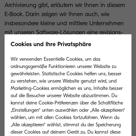
Archivierung gibt, erläutern wir Ihnen in diesem
E-Book. Darin zeigen wir Ihnen auch, wie
insbesondere kleine und mittlere Unternehmen
mit unseren Software-Lösungen eine revi­sions­
sichere Archi­vie­rung gemäß GoBD umsetzen.
Cookies und Ihre Privatsphäre
Wir verwenden Essentielle Cookies, um das
ordnungsgemäße Funktionieren unserer Website zu
gewährleisten. Statistische Cookies helfen uns, besser
zu verstehen, wie unsere Website genutzt wird, und
Marketing-Cookies ermöglichen es uns, Inhalte besser
auf die Besucher unserer Website abzustimmen. Du
kannst deine Cookie-Präferenzen über die Schaltfläche
„Einstellungen“ unten auswählen oder „Alle akzeptieren“
wählen, um mit allen Cookies fortzufahren. Wenn du
„Alle akzeptieren“ wählst, stimmst du der Speicherung
dieser Cookies auf deinem Gerät zu. Du kannst diese