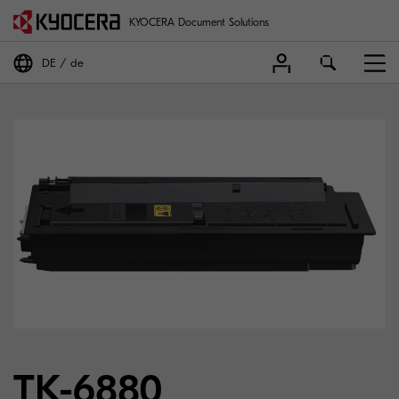
KYOCERA Document Solutions
DE
de
TK-6880