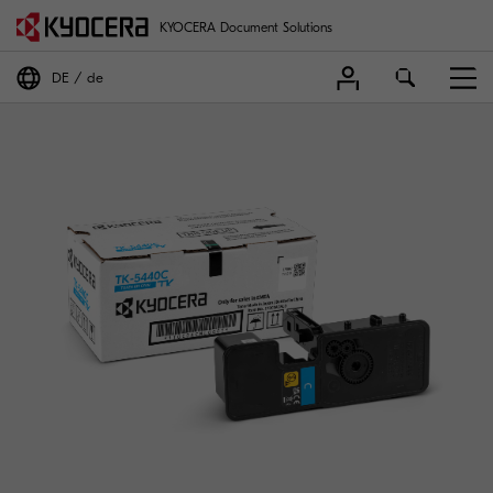
KYOCERA Document Solutions
DE
de