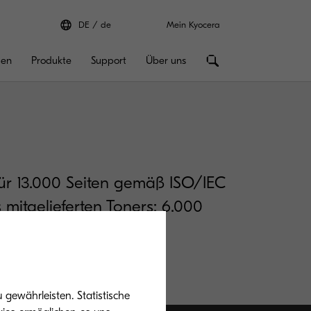
DE
de
Mein Kyocera
gen
Produkte
Support
Über uns
ür 13.000 Seiten gemäß ISO/IEC
 mitgelieferten Toners: 6.000
 19798)
gewährleisten. Statistische