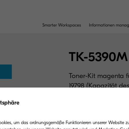
Smarter Workspaces
Informationen mana
TK-5390M
Toner-Kit magenta f
19798 (Kapazität des
Seiten gem. ISO/IEC
atsphäre
ookies, um das ordnungsgemäße Funktionieren unserer Website zu 