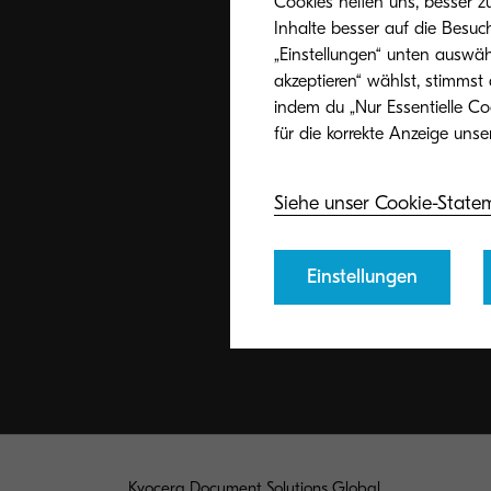
Cookies helfen uns, besser z
Inhalte besser auf die Besuc
„Einstellungen“ unten auswäh
akzeptieren“ wählst, stimmst
indem du „Nur Essentielle Co
Siehe unser Cookie-State
Einstellungen
Kyocera Document Solutions Global