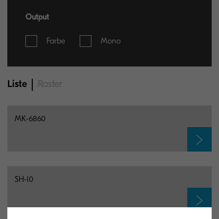
Output
Farbe
Mono
Liste
Raster
MK-6860
SH-10