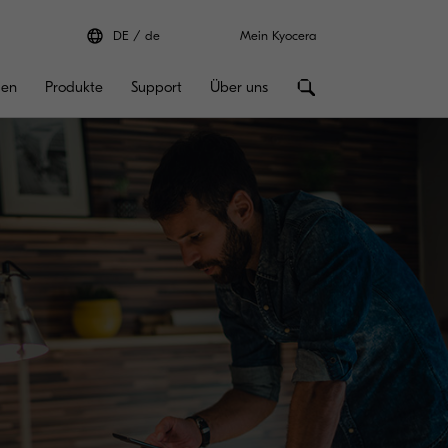
DE
de
Mein Kyocera
gen
Produkte
Support
Über uns