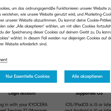
ookies, um das ordnungsgemäße Funktionieren unserer Website zu 
u verstehen, wie unsere Website genutzt wird, und Marketing-Cook
Learning
04
her unserer Website abzustimmen. Du kannst deine Cookie-Präfere
Helpfully to get a basic
len oder „Alle akzeptieren“ wählen, um mit allen Cookies fortzufa
rching comprehensively on it.
with little experience.
 du der Speicherung dieser Cookies auf deinem Gerät zu. Du kann
okies“ wählst. In diesem Fall werden nur diejenigen Cookies auf d
ment
Nur Essentielle Cookies
Alle akzeptieren
Login account
Supported OS
og in with your KYOCERA
iOS/iPadOS is 15 or late
leet Services ID (Manager
and Android is 10 or late