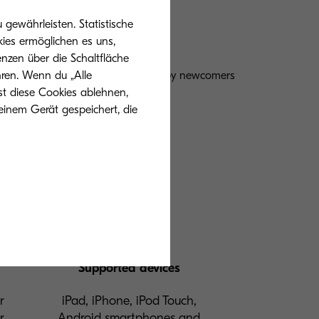
gewährleisten. Statistische
ies ermöglichen es uns,
nzen über die Schaltfläche
 knowledge that should be acquired by newcomers
hren. Wenn du „Alle
st diese Cookies ablehnen,
einem Gerät gespeichert, die
Supported devices
r
iPad, iPhone, iPod Touch,
r.
Android smartphones and