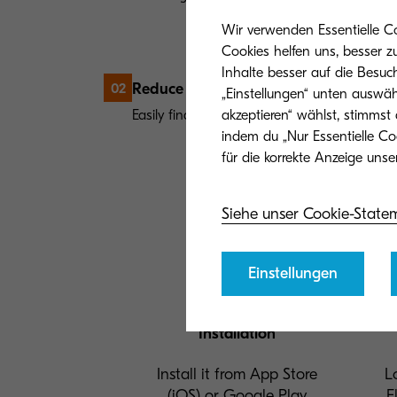
Wir verwenden Essentielle C
Cookies helfen uns, besser z
Inhalte besser auf die Besuc
Reduce information retrieval time
02
„Einstellungen“ unten auswäh
Easily find the information you want by sea
akzeptieren“ wählst, stimmst
indem du „Nur Essentielle Co
Siehe unser Cookie-State
Einstellungen
Installation
Install it from App Store
L
(iOS) or Google Play
F