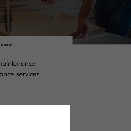
lus
 maintenance
nance services
to identify parts number
er simply by reading the barcode.