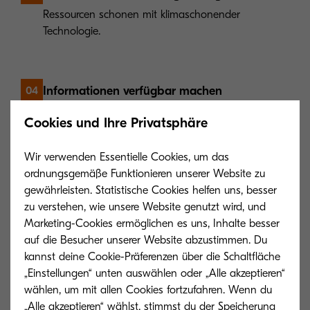
Ressourcen schonen mit klimaschonender
Technologie.
Informationen verfügbar machen
04
Die richtige Information zu jeder Zeit an jedem Ort
Cookies und Ihre Privatsphäre
Wir verwenden Essentielle Cookies, um das
Informationsprozesse gestalten
05
ordnungsgemäße Funktionieren unserer Website zu
gewährleisten. Statistische Cookies helfen uns, besser
Informationsprozesse werden zu effizienten
zu verstehen, wie unsere Website genutzt wird, und
Geschäftsprozessen
Marketing-Cookies ermöglichen es uns, Inhalte besser
auf die Besucher unserer Website abzustimmen. Du
kannst deine Cookie-Präferenzen über die Schaltfläche
Infrastruktur managen
06
„Einstellungen“ unten auswählen oder „Alle akzeptieren“
Dokumenten-Output komfortabel administrieren
wählen, um mit allen Cookies fortzufahren. Wenn du
„Alle akzeptieren“ wählst, stimmst du der Speicherung