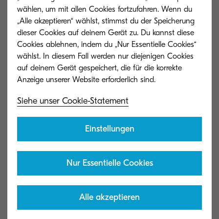
Pressemitteilung (231030_PM_Kyocera präsentiert neues
wählen, um mit allen Cookies fortzufahren. Wenn du
Inkjet-Produktionsdrucksystem auf der drupa
„Alle akzeptieren“ wählst, stimmst du der Speicherung
2024_AT.pdf)
dieser Cookies auf deinem Gerät zu. Du kannst diese
Cookies ablehnen, indem du „Nur Essentielle Cookies“
68 KB | PDF
wählst. In diesem Fall werden nur diejenigen Cookies
auf deinem Gerät gespeichert, die für die korrekte
Siehe unser Cookie-Statement
Kyocera Document Solutions Austria
Einstellungen
Kyocera Document Solutions Austria ist ein
Unternehmen der Kyocera Document Solutions
Inc., einem weltweit führenden Anbieter im
Nur Essentielle Cookies
Bereich Informations- und
Dokumentenmanagement mit Sitz in Osaka,
Alle akzeptieren
Japan. Das Portfolio des Unternehmens umfasst