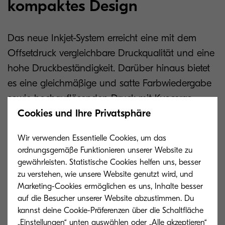
kompaktes Design
Das neue Inkjet-System erreicht eine mit dem
Offsetdruck vergleichbare Druckqualität und eine
hohe Druckbeständigkeit. Darüber hinaus bietet
es eine gleichmäßige und satte Farbwiedergabe
sowie hochauflösenden Druck mit Kyoceras
Cookies und Ihre Privatsphäre
1.200-dpi-Tintenstrahlköpfen und
Kantenglättungstechnologie, die Linien und
Wir verwenden Essentielle Cookies, um das
Textkonturen präzise wiedergibt. TASKalfa Pro
ordnungsgemäße Funktionieren unserer Website zu
55000c zeichnet sich durch seine Langlebigkeit,
gewährleisten. Statistische Cookies helfen uns, besser
sein kompaktes Design und besonders niedrige
zu verstehen, wie unsere Website genutzt wird, und
Marketing-Cookies ermöglichen es uns, Inhalte besser
Gesamtbetriebskosten (TCO) aus.
auf die Besucher unserer Website abzustimmen. Du
kannst deine Cookie-Präferenzen über die Schaltfläche
„Einstellungen“ unten auswählen oder „Alle akzeptieren“