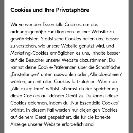
Cookies und Ihre Privatsphäre
Pressemitteilung (230102_PM_Kyocera stellt neue A4-
Systeme für schnellen und sicheren Druck vor_AT.pdf)
Wir verwenden Essentielle Cookies, um das
ordnungsgemäße Funktionieren unserer Website zu
113 KB | PDF
gewährleisten. Statistische Cookies helfen uns, besser
zu verstehen, wie unsere Website genutzt wird, und
Marketing-Cookies ermöglichen es uns, Inhalte besser
Produktbilder (Bildmaterial ECOSYS PA6000x.zip)
auf die Besucher unserer Website abzustimmen. Du
kannst deine Cookie-Präferenzen über die Schaltfläche
61 MB | ZIP
„Einstellungen“ unten auswählen oder „Alle akzeptieren“
wählen, um mit allen Cookies fortzufahren. Wenn du
„Alle akzeptieren“ wählst, stimmst du der Speicherung
dieser Cookies auf deinem Gerät zu. Du kannst diese
Kyocera Document Solutions Austria
Cookies ablehnen, indem du „Nur Essentielle Cookies“
wählst. In diesem Fall werden nur diejenigen Cookies
auf deinem Gerät gespeichert, die für die korrekte
Kyocera Document Solutions Austria ist ein
Unternehmen der Kyocera Document Solutions